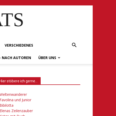
ATS
VERSCHIEDENES
– NACH AUTOREN
ÜBER UNS
Hier stöbere ich gerne…
Weltenwanderer
Favolina und Junior
Bibilotta
Elenas Zeilenzauber