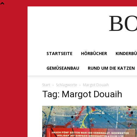
BO
STARTSEITE
HÖRBÜCHER
KINDERB
GEMÜSEANBAU
RUND UM DIE KATZEN
Start
Schlagworte
Margot Douaih
Tag: Margot Douaih