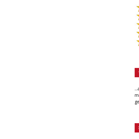
..
mi
ge