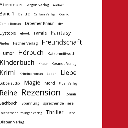
Abenteuer
Argon Verlag
Auftakt
Band 1
Band 2
Carlsen Verlag
Comic
Droemer Knaur
dtv
Comic Roman
Fantasy
Dystopie
Familie
ebook
Freundschaft
Fischer Verlag
Findus
Hörbuch
Humor
Katzenmittwoch
Kinderbuch
Kosmos Verlag
Knaur
Krimi
Liebe
Kriminalroman
Leben
Magie
Mord
Lübbe audio
Piper Verlag
Rezension
Reihe
Roman
Sachbuch
Spannung
sprechende Tiere
Thriller
Tiere
Thienemann Esslinger Verlag
Ullstein Verlag