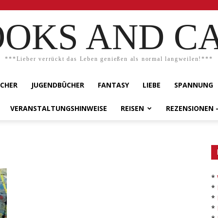
OKS AND C
***Lieber verrückt das Leben genießen als normal langweilen!***
ÜCHER
JUGENDBÜCHER
FANTASY
LIEBE
SPANNUNG
VERANSTALTUNGSHINWEISE
REISEN
REZENSIONEN 
*
*
*
*