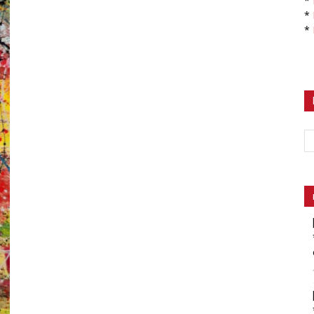
*
*
*