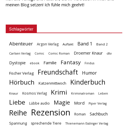
meinen Blog setzen! Ich fühle mich geehrt!
Schlagwörter
Abenteuer
Band 1
Argon Verlag
Auftakt
Band 2
Droemer Knaur
Carlsen Verlag
dtv
Comic
Comic Roman
Fantasy
Dystopie
Familie
ebook
Findus
Freundschaft
Humor
Fischer Verlag
Kinderbuch
Hörbuch
Katzenmittwoch
Krimi
Kosmos Verlag
Knaur
Kriminalroman
Leben
Liebe
Magie
Mord
Lübbe audio
Piper Verlag
Rezension
Reihe
Sachbuch
Roman
Spannung
sprechende Tiere
Thienemann Esslinger Verlag