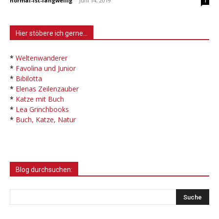
normal-ist-langweilig
-
Juni 14, 2019
1
Hier stöbere ich gerne…
*
Weltenwanderer
*
Favolina und Junior
*
Bibilotta
*
Elenas Zeilenzauber
*
Katze mit Buch
*
Lea Grinchbooks
*
Buch, Katze, Natur
Blog durchsuchen: