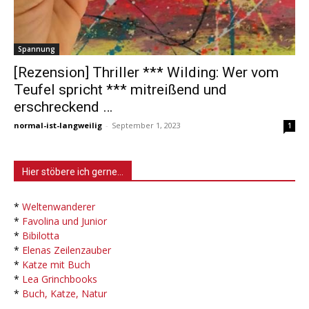
Spannung
[Rezension] Thriller *** Wilding: Wer vom
Teufel spricht *** mitreißend und
erschreckend …
normal-ist-langweilig
-
September 1, 2023
1
Hier stöbere ich gerne…
*
Weltenwanderer
*
Favolina und Junior
*
Bibilotta
*
Elenas Zeilenzauber
*
Katze mit Buch
*
Lea Grinchbooks
*
Buch, Katze, Natur