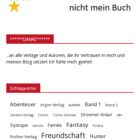
******DANKE******
...an alle Verlage und Autoren, die ihr Vertrauen in mich und
meinen Blog setzen! Ich fühle mich geehrt!
Schlagwörter
Abenteuer
Band 1
Argon Verlag
Auftakt
Band 2
Droemer Knaur
Carlsen Verlag
dtv
Comic
Comic Roman
Fantasy
Dystopie
Familie
ebook
Findus
Freundschaft
Humor
Fischer Verlag