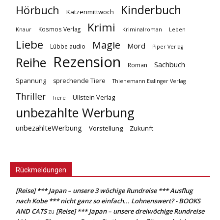
Kinderbuch
Hörbuch
Katzenmittwoch
Krimi
Kosmos Verlag
Knaur
Kriminalroman
Leben
Liebe
Magie
Mord
Lübbe audio
Piper Verlag
Rezension
Reihe
Sachbuch
Roman
Spannung
sprechende Tiere
Thienemann Esslinger Verlag
Thriller
Ullstein Verlag
Tiere
unbezahlte Werbung
unbezahlteWerbung
Vorstellung
Zukunft
Rückmeldungen
[Reise] *** Japan – unsere 3 wöchige Rundreise *** Ausflug
nach Kobe *** nicht ganz so einfach... Lohnenswert? - BOOKS
AND CATS
[Reise] *** Japan – unsere dreiwöchige Rundreise
zu