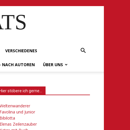
ATS
VERSCHIEDENES
– NACH AUTOREN
ÜBER UNS
Hier stöbere ich gerne…
Weltenwanderer
Favolina und Junior
Bibilotta
Elenas Zeilenzauber