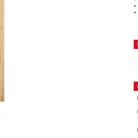
*
*
*
–