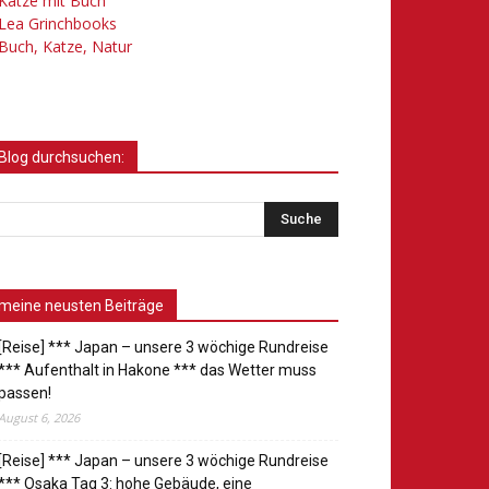
Katze mit Buch
Lea Grinchbooks
Buch, Katze, Natur
Blog durchsuchen:
meine neusten Beiträge
[Reise] *** Japan – unsere 3 wöchige Rundreise
*** Aufenthalt in Hakone *** das Wetter muss
passen!
August 6, 2026
[Reise] *** Japan – unsere 3 wöchige Rundreise
*** Osaka Tag 3: hohe Gebäude, eine