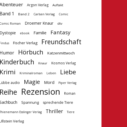
Abenteuer
Argon Verlag
Auftakt
Band 1
Band 2
Carlsen Verlag
Comic
Droemer Knaur
dtv
Comic Roman
Fantasy
Dystopie
Familie
ebook
Freundschaft
Fischer Verlag
Findus
Hörbuch
Humor
Katzenmittwoch
Kinderbuch
Kosmos Verlag
Knaur
Krimi
Liebe
Kriminalroman
Leben
Magie
Mord
Lübbe audio
Piper Verlag
Rezension
Reihe
Roman
Sachbuch
Spannung
sprechende Tiere
Thriller
Tiere
Thienemann Esslinger Verlag
Ullstein Verlag