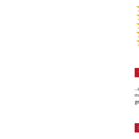
..
mi
ge