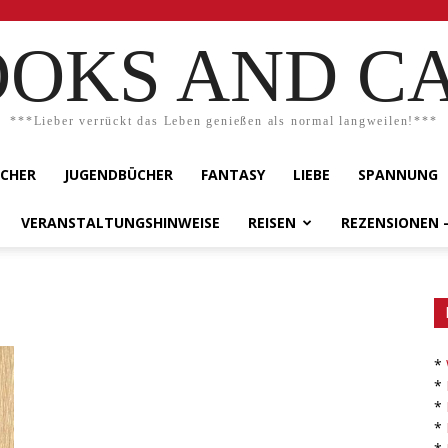
OKS AND C
***Lieber verrückt das Leben genießen als normal langweilen!***
ÜCHER
JUGENDBÜCHER
FANTASY
LIEBE
SPANNUNG
VERANSTALTUNGSHINWEISE
REISEN
REZENSIONEN 
*
*
*
*