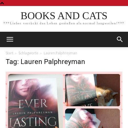
BOOKS AND CATS
***Lieber verrückt das Leben genießen als normal langweilen!***
Start
Schlagworte
Lauren Palphreyman
Tag: Lauren Palphreyman