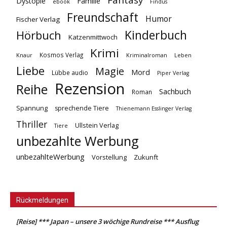
Fantasy
Dystopie
Familie
ebook
Findus
Freundschaft
Humor
Fischer Verlag
Kinderbuch
Hörbuch
Katzenmittwoch
Krimi
Kosmos Verlag
Knaur
Kriminalroman
Leben
Liebe
Magie
Mord
Lübbe audio
Piper Verlag
Rezension
Reihe
Sachbuch
Roman
Spannung
sprechende Tiere
Thienemann Esslinger Verlag
Thriller
Ullstein Verlag
Tiere
unbezahlte Werbung
unbezahlteWerbung
Vorstellung
Zukunft
Rückmeldungen
[Reise] *** Japan – unsere 3 wöchige Rundreise *** Ausflug