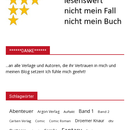
******DANKE******
...an alle Verlage und Autoren, die ihr Vertrauen in mich und
meinen Blog setzen! Ich fühle mich geehrt!
Schlagwörter
Abenteuer
Band 1
Argon Verlag
Auftakt
Band 2
Droemer Knaur
Carlsen Verlag
dtv
Comic
Comic Roman