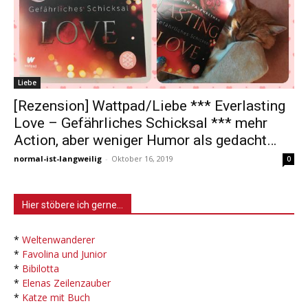
Liebe
[Rezension] Wattpad/Liebe *** Everlasting
Love – Gefährliches Schicksal *** mehr
Action, aber weniger Humor als gedacht…
normal-ist-langweilig
-
Oktober 16, 2019
0
Hier stöbere ich gerne…
*
Weltenwanderer
*
Favolina und Junior
*
Bibilotta
*
Elenas Zeilenzauber
*
Katze mit Buch