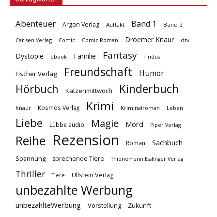
Abenteuer
Band 1
Argon Verlag
Auftakt
Band 2
Droemer Knaur
Carlsen Verlag
dtv
Comic
Comic Roman
Fantasy
Dystopie
Familie
ebook
Findus
Freundschaft
Humor
Fischer Verlag
Kinderbuch
Hörbuch
Katzenmittwoch
Krimi
Kosmos Verlag
Knaur
Kriminalroman
Leben
Liebe
Magie
Mord
Lübbe audio
Piper Verlag
Rezension
Reihe
Sachbuch
Roman
Spannung
sprechende Tiere
Thienemann Esslinger Verlag
Thriller
Ullstein Verlag
Tiere
unbezahlte Werbung
unbezahlteWerbung
Vorstellung
Zukunft