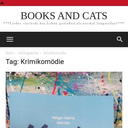
BOOKS AND CATS
***Lieber verrückt das Leben genießen als normal langweilen!***
Start
Schlagworte
Krimikomödie
Tag: Krimikomödie