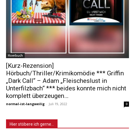
Hoerbuch
[Kurz-Rezension]
Hörbuch/Thriller/Krimikomödie *** Griffin
„Dark Call“ – Adam „Fleischeslust in
Unterfilzbach“ *** beides konnte mich nicht
komplett überzeugen…
normal-ist-langweilig
-
Juli 19, 2022
0
Hier stöbere ich gerne…