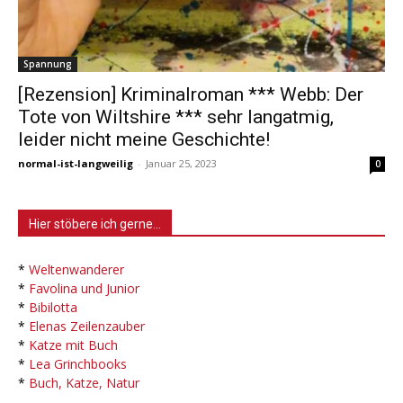
Spannung
[Rezension] Kriminalroman *** Webb: Der
Tote von Wiltshire *** sehr langatmig,
leider nicht meine Geschichte!
normal-ist-langweilig
-
Januar 25, 2023
0
Hier stöbere ich gerne…
*
Weltenwanderer
*
Favolina und Junior
*
Bibilotta
*
Elenas Zeilenzauber
*
Katze mit Buch
*
Lea Grinchbooks
*
Buch, Katze, Natur