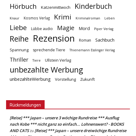
Kinderbuch
Hörbuch
Katzenmittwoch
Krimi
Kosmos Verlag
Knaur
Kriminalroman
Leben
Liebe
Magie
Mord
Lübbe audio
Piper Verlag
Rezension
Reihe
Sachbuch
Roman
Spannung
sprechende Tiere
Thienemann Esslinger Verlag
Thriller
Ullstein Verlag
Tiere
unbezahlte Werbung
unbezahlteWerbung
Vorstellung
Zukunft
Rückmeldungen
[Reise] *** Japan – unsere 3 wöchige Rundreise *** Ausflug
nach Kobe *** nicht ganz so einfach... Lohnenswert? - BOOKS
AND CATS
[Reise] *** Japan – unsere dreiwöchige Rundreise
zu