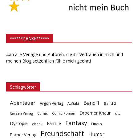
******DANKE******
...an alle Verlage und Autoren, die ihr Vertrauen in mich und
meinen Blog setzen! Ich fühle mich geehrt!
Schlagwörter
Abenteuer
Band 1
Argon Verlag
Auftakt
Band 2
Droemer Knaur
Carlsen Verlag
dtv
Comic
Comic Roman
Fantasy
Dystopie
Familie
ebook
Findus
Freundschaft
Humor
Fischer Verlag