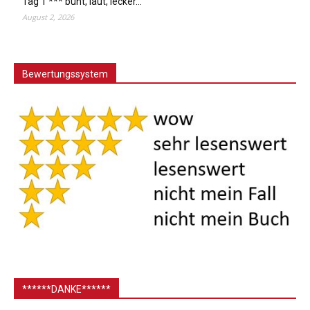
Tag 1 *** bunt, laut, lecker…
August 2, 2026
Bewertungssystem
******DANKE******