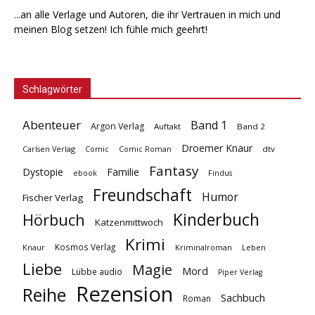
...an alle Verlage und Autoren, die ihr Vertrauen in mich und
meinen Blog setzen! Ich fühle mich geehrt!
Schlagwörter
Abenteuer
Band 1
Argon Verlag
Auftakt
Band 2
Droemer Knaur
Carlsen Verlag
dtv
Comic
Comic Roman
Fantasy
Dystopie
Familie
ebook
Findus
Freundschaft
Humor
Fischer Verlag
Kinderbuch
Hörbuch
Katzenmittwoch
Krimi
Kosmos Verlag
Knaur
Kriminalroman
Leben
Liebe
Magie
Mord
Lübbe audio
Piper Verlag
Rezension
Reihe
Sachbuch
Roman