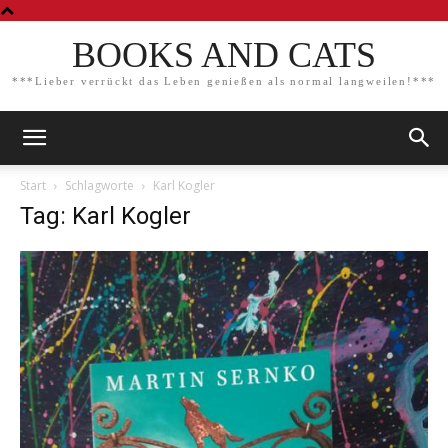
BOOKS AND CATS
***Lieber verrückt das Leben genießen als normal langweilen!***
Start
Schlagworte
Karl Kogler
Tag: Karl Kogler