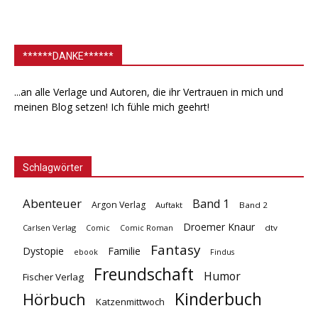
******DANKE******
...an alle Verlage und Autoren, die ihr Vertrauen in mich und
meinen Blog setzen! Ich fühle mich geehrt!
Schlagwörter
Abenteuer
Band 1
Argon Verlag
Auftakt
Band 2
Droemer Knaur
Carlsen Verlag
dtv
Comic
Comic Roman
Fantasy
Dystopie
Familie
ebook
Findus
Freundschaft
Humor
Fischer Verlag
Kinderbuch
Hörbuch
Katzenmittwoch