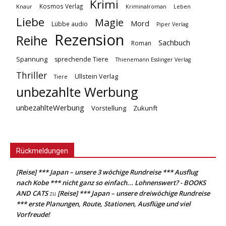
Krimi
Kosmos Verlag
Knaur
Kriminalroman
Leben
Liebe
Magie
Mord
Lübbe audio
Piper Verlag
Rezension
Reihe
Sachbuch
Roman
Spannung
sprechende Tiere
Thienemann Esslinger Verlag
Thriller
Ullstein Verlag
Tiere
unbezahlte Werbung
unbezahlteWerbung
Vorstellung
Zukunft
Rückmeldungen
[Reise] *** Japan – unsere 3 wöchige Rundreise *** Ausflug
nach Kobe *** nicht ganz so einfach... Lohnenswert? - BOOKS
AND CATS
[Reise] *** Japan – unsere dreiwöchige Rundreise
zu
*** erste Planungen, Route, Stationen, Ausflüge und viel
Vorfreude!