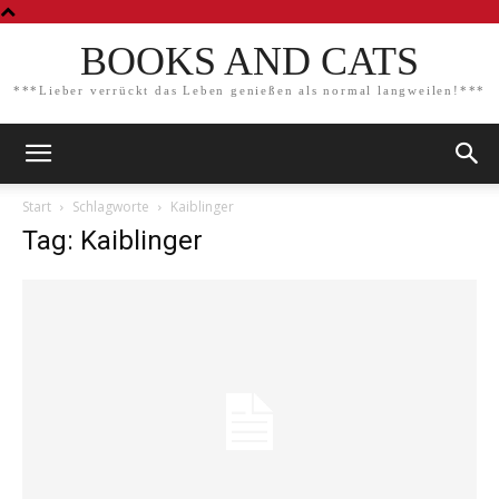
BOOKS AND CATS
***Lieber verrückt das Leben genießen als normal langweilen!***
Start
Schlagworte
Kaiblinger
Tag: Kaiblinger