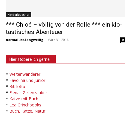
Kinderbuecher
*** Chloé – völlig von der Rolle *** ein klo-
tastisches Abenteuer
normal-ist-langweilig
-
März 31, 2016
0
Hier stöbere ich gerne…
*
Weltenwanderer
*
Favolina und Junior
*
Bibilotta
*
Elenas Zeilenzauber
*
Katze mit Buch
*
Lea Grinchbooks
*
Buch, Katze, Natur