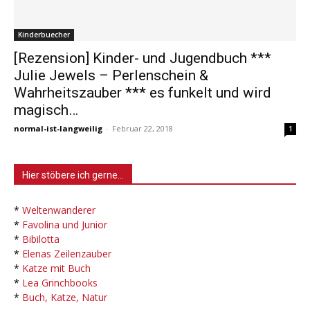
Kinderbuecher
[Rezension] Kinder- und Jugendbuch ***
Julie Jewels – Perlenschein &
Wahrheitszauber *** es funkelt und wird
magisch…
normal-ist-langweilig
-
Februar 22, 2018
1
Hier stöbere ich gerne…
*
Weltenwanderer
*
Favolina und Junior
*
Bibilotta
*
Elenas Zeilenzauber
*
Katze mit Buch
*
Lea Grinchbooks
*
Buch, Katze, Natur