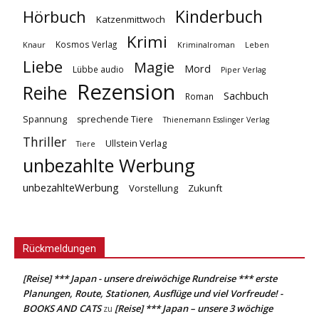
Kinderbuch
Hörbuch
Katzenmittwoch
Krimi
Kosmos Verlag
Knaur
Kriminalroman
Leben
Liebe
Magie
Mord
Lübbe audio
Piper Verlag
Rezension
Reihe
Sachbuch
Roman
Spannung
sprechende Tiere
Thienemann Esslinger Verlag
Thriller
Ullstein Verlag
Tiere
unbezahlte Werbung
unbezahlteWerbung
Vorstellung
Zukunft
Rückmeldungen
[Reise] *** Japan - unsere dreiwöchige Rundreise *** erste
Planungen, Route, Stationen, Ausflüge und viel Vorfreude! -
BOOKS AND CATS
[Reise] *** Japan – unsere 3 wöchige
zu