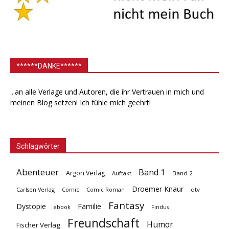
******DANKE******
...an alle Verlage und Autoren, die ihr Vertrauen in mich und
meinen Blog setzen! Ich fühle mich geehrt!
Schlagwörter
Abenteuer
Band 1
Argon Verlag
Auftakt
Band 2
Droemer Knaur
Carlsen Verlag
dtv
Comic
Comic Roman
Fantasy
Dystopie
Familie
ebook
Findus
Freundschaft
Humor
Fischer Verlag