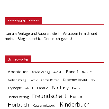
******DANKE******
...an alle Verlage und Autoren, die ihr Vertrauen in mich und
meinen Blog setzen! Ich fühle mich geehrt!
Schlagwörter
Abenteuer
Band 1
Argon Verlag
Auftakt
Band 2
Droemer Knaur
Carlsen Verlag
dtv
Comic
Comic Roman
Fantasy
Dystopie
Familie
ebook
Findus
Freundschaft
Humor
Fischer Verlag
Kinderbuch
Hörbuch
Katzenmittwoch