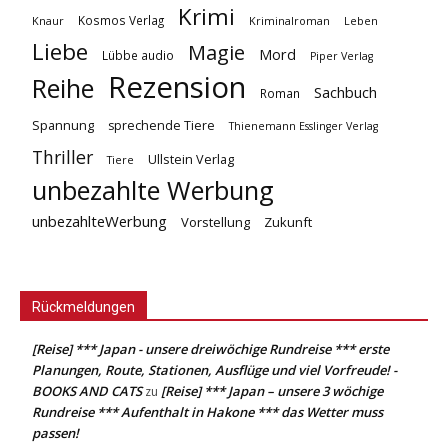
Krimi
Kosmos Verlag
Knaur
Kriminalroman
Leben
Liebe
Magie
Mord
Lübbe audio
Piper Verlag
Rezension
Reihe
Sachbuch
Roman
Spannung
sprechende Tiere
Thienemann Esslinger Verlag
Thriller
Ullstein Verlag
Tiere
unbezahlte Werbung
unbezahlteWerbung
Vorstellung
Zukunft
Rückmeldungen
[Reise] *** Japan - unsere dreiwöchige Rundreise *** erste
Planungen, Route, Stationen, Ausflüge und viel Vorfreude! -
BOOKS AND CATS
[Reise] *** Japan – unsere 3 wöchige
zu
Rundreise *** Aufenthalt in Hakone *** das Wetter muss
passen!