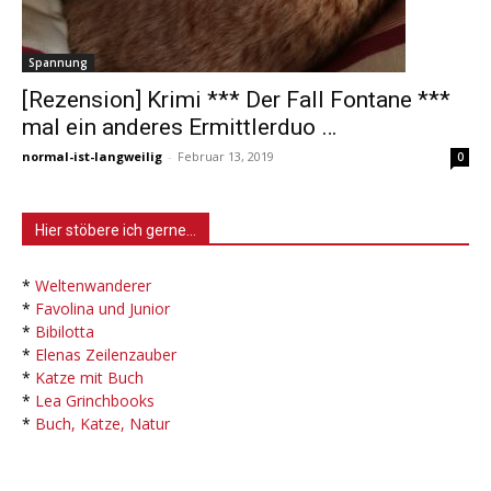
Spannung
[Rezension] Krimi *** Der Fall Fontane ***
mal ein anderes Ermittlerduo …
normal-ist-langweilig
-
Februar 13, 2019
0
Hier stöbere ich gerne…
*
Weltenwanderer
*
Favolina und Junior
*
Bibilotta
*
Elenas Zeilenzauber
*
Katze mit Buch
*
Lea Grinchbooks
*
Buch, Katze, Natur