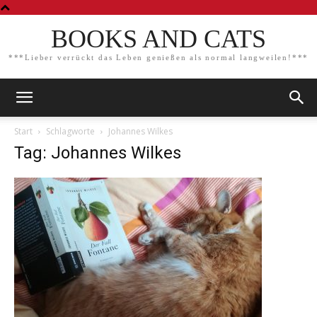
BOOKS AND CATS
***Lieber verrückt das Leben genießen als normal langweilen!***
Start
Schlagworte
Johannes Wilkes
Tag: Johannes Wilkes