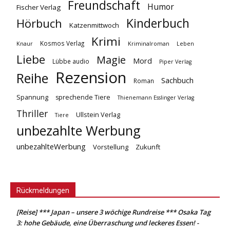
Freundschaft
Humor
Fischer Verlag
Kinderbuch
Hörbuch
Katzenmittwoch
Krimi
Kosmos Verlag
Knaur
Kriminalroman
Leben
Liebe
Magie
Mord
Lübbe audio
Piper Verlag
Rezension
Reihe
Sachbuch
Roman
Spannung
sprechende Tiere
Thienemann Esslinger Verlag
Thriller
Ullstein Verlag
Tiere
unbezahlte Werbung
unbezahlteWerbung
Vorstellung
Zukunft
Rückmeldungen
[Reise] *** Japan – unsere 3 wöchige Rundreise *** Osaka Tag
3: hohe Gebäude, eine Überraschung und leckeres Essen! -