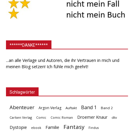
******DANKE******
...an alle Verlage und Autoren, die ihr Vertrauen in mich und
meinen Blog setzen! Ich fühle mich geehrt!
Schlagwörter
Abenteuer
Band 1
Argon Verlag
Auftakt
Band 2
Droemer Knaur
Carlsen Verlag
dtv
Comic
Comic Roman
Fantasy
Dystopie
Familie
ebook
Findus