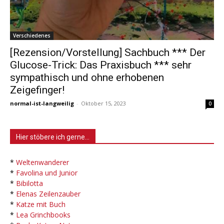
Verschiedenes
[Rezension/Vorstellung] Sachbuch *** Der
Glucose-Trick: Das Praxisbuch *** sehr
sympathisch und ohne erhobenen
Zeigefinger!
normal-ist-langweilig
-
Oktober 15, 2023
0
Hier stöbere ich gerne…
*
Weltenwanderer
*
Favolina und Junior
*
Bibilotta
*
Elenas Zeilenzauber
*
Katze mit Buch
*
Lea Grinchbooks