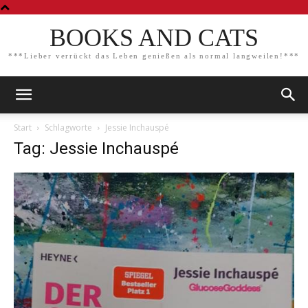
BOOKS AND CATS
***Lieber verrückt das Leben genießen als normal langweilen!***
Start
Schlagworte
Jessie Inchauspé
Tag: Jessie Inchauspé