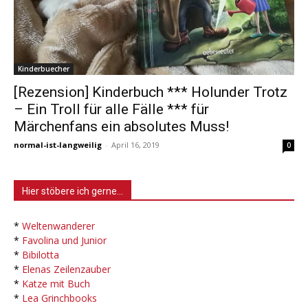
Kinderbuecher
[Rezension] Kinderbuch *** Holunder Trotz
– Ein Troll für alle Fälle *** für
Märchenfans ein absolutes Muss!
normal-ist-langweilig
-
April 16, 2019
0
Hier stöbere ich gerne…
*
Weltenwanderer
*
Favolina und Junior
*
Bibilotta
*
Elenas Zeilenzauber
*
Katze mit Buch
*
Lea Grinchbooks