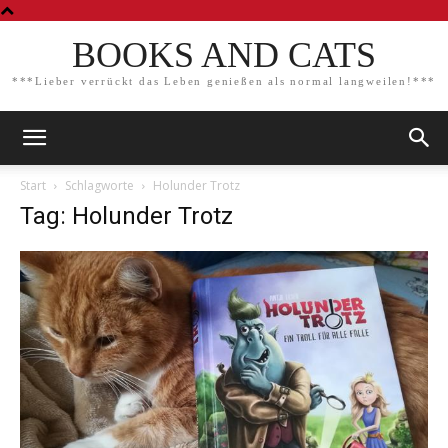
BOOKS AND CATS
***Lieber verrückt das Leben genießen als normal langweilen!***
Start
Schlagworte
Holunder Trotz
Tag: Holunder Trotz