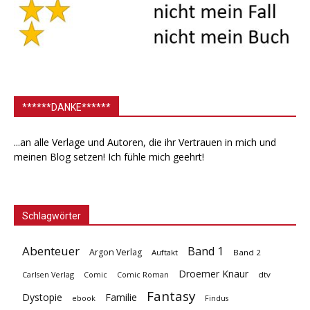
******DANKE******
...an alle Verlage und Autoren, die ihr Vertrauen in mich und
meinen Blog setzen! Ich fühle mich geehrt!
Schlagwörter
Abenteuer
Band 1
Argon Verlag
Auftakt
Band 2
Droemer Knaur
Carlsen Verlag
dtv
Comic
Comic Roman
Fantasy
Dystopie
Familie
ebook
Findus