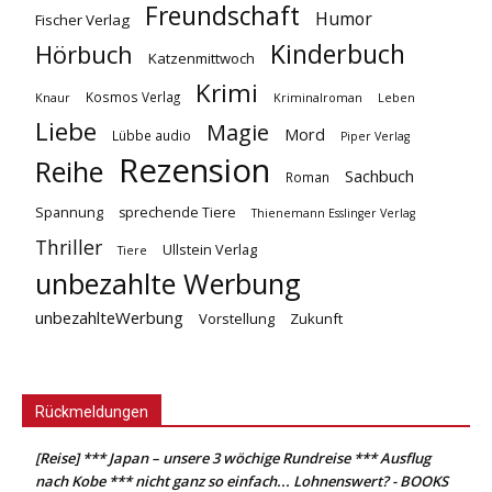
Freundschaft
Humor
Fischer Verlag
Kinderbuch
Hörbuch
Katzenmittwoch
Krimi
Kosmos Verlag
Knaur
Kriminalroman
Leben
Liebe
Magie
Mord
Lübbe audio
Piper Verlag
Rezension
Reihe
Sachbuch
Roman
Spannung
sprechende Tiere
Thienemann Esslinger Verlag
Thriller
Ullstein Verlag
Tiere
unbezahlte Werbung
unbezahlteWerbung
Vorstellung
Zukunft
Rückmeldungen
[Reise] *** Japan – unsere 3 wöchige Rundreise *** Ausflug
nach Kobe *** nicht ganz so einfach... Lohnenswert? - BOOKS