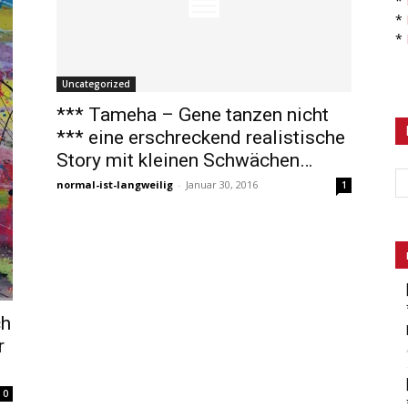
*
*
*
Uncategorized
*** Tameha – Gene tanzen nicht
*** eine erschreckend realistische
Story mit kleinen Schwächen…
normal-ist-langweilig
-
Januar 30, 2016
1
ch
r
0