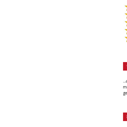
..
mi
ge