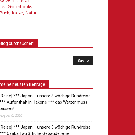
Katze mit Buch
Lea Grinchbooks
Buch, Katze, Natur
Blog durchsuchen:
meine neusten Beiträge
[Reise] *** Japan – unsere 3 wöchige Rundreise
*** Aufenthalt in Hakone *** das Wetter muss
passen!
August 6, 2026
[Reise] *** Japan – unsere 3 wöchige Rundreise
*** Osaka Tag 3: hohe Gebäude, eine