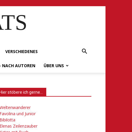
ATS
VERSCHIEDENES
– NACH AUTOREN
ÜBER UNS
Hier stöbere ich gerne…
Weltenwanderer
Favolina und Junior
Bibilotta
Elenas Zeilenzauber