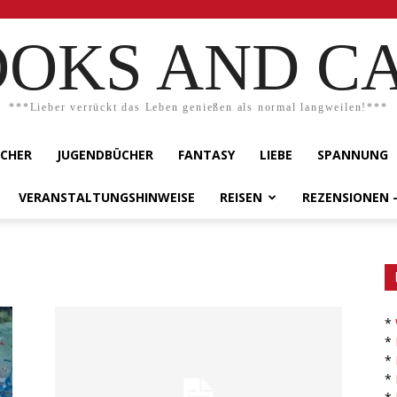
OKS AND C
***Lieber verrückt das Leben genießen als normal langweilen!***
ÜCHER
JUGENDBÜCHER
FANTASY
LIEBE
SPANNUNG
VERANSTALTUNGSHINWEISE
REISEN
REZENSIONEN 
*
*
*
*