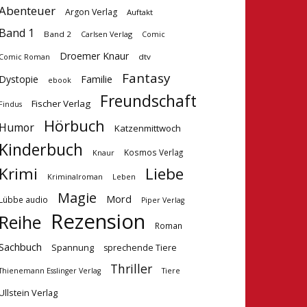
Abenteuer
Argon Verlag
Auftakt
Band 1
Band 2
Carlsen Verlag
Comic
Droemer Knaur
dtv
Comic Roman
Fantasy
Dystopie
Familie
ebook
Freundschaft
Fischer Verlag
Findus
Hörbuch
Humor
Katzenmittwoch
Kinderbuch
Kosmos Verlag
Knaur
Krimi
Liebe
Kriminalroman
Leben
Magie
Mord
Lübbe audio
Piper Verlag
Rezension
Reihe
Roman
Sachbuch
Spannung
sprechende Tiere
Thriller
Tiere
Thienemann Esslinger Verlag
Ullstein Verlag