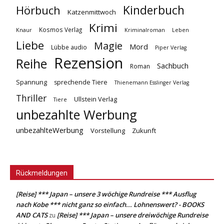
Kinderbuch
Hörbuch
Katzenmittwoch
Krimi
Kosmos Verlag
Knaur
Kriminalroman
Leben
Liebe
Magie
Mord
Lübbe audio
Piper Verlag
Rezension
Reihe
Sachbuch
Roman
Spannung
sprechende Tiere
Thienemann Esslinger Verlag
Thriller
Ullstein Verlag
Tiere
unbezahlte Werbung
unbezahlteWerbung
Vorstellung
Zukunft
Rückmeldungen
[Reise] *** Japan – unsere 3 wöchige Rundreise *** Ausflug
nach Kobe *** nicht ganz so einfach... Lohnenswert? - BOOKS
AND CATS
[Reise] *** Japan – unsere dreiwöchige Rundreise
zu