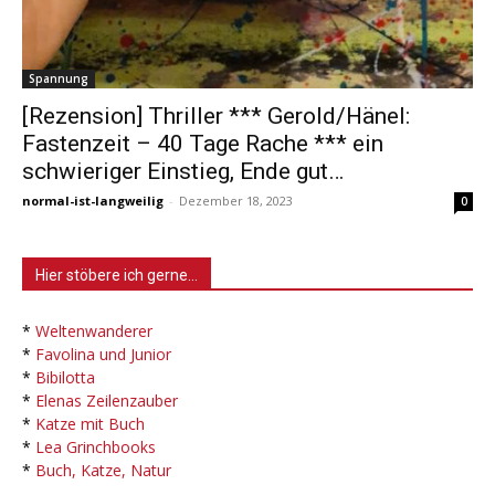
Spannung
[Rezension] Thriller *** Gerold/Hänel:
Fastenzeit – 40 Tage Rache *** ein
schwieriger Einstieg, Ende gut…
normal-ist-langweilig
-
Dezember 18, 2023
0
Hier stöbere ich gerne…
*
Weltenwanderer
*
Favolina und Junior
*
Bibilotta
*
Elenas Zeilenzauber
*
Katze mit Buch
*
Lea Grinchbooks
*
Buch, Katze, Natur