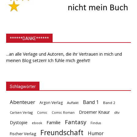
******DANKE******
...an alle Verlage und Autoren, die ihr Vertrauen in mich und
meinen Blog setzen! Ich fühle mich geehrt!
Schlagwörter
Abenteuer
Band 1
Argon Verlag
Auftakt
Band 2
Droemer Knaur
Carlsen Verlag
dtv
Comic
Comic Roman
Fantasy
Dystopie
Familie
ebook
Findus
Freundschaft
Humor
Fischer Verlag