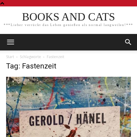
BOOKS AND CATS
***Lieber verrückt das Leben genießen als normal langweilen!***
Start
Schlagworte
Fastenzeit
Tag: Fastenzeit