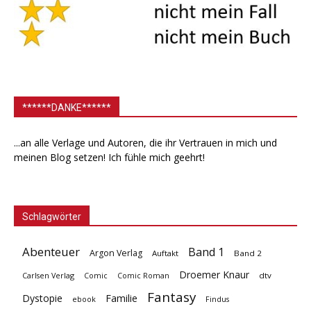
******DANKE******
...an alle Verlage und Autoren, die ihr Vertrauen in mich und
meinen Blog setzen! Ich fühle mich geehrt!
Schlagwörter
Abenteuer
Band 1
Argon Verlag
Auftakt
Band 2
Droemer Knaur
Carlsen Verlag
dtv
Comic
Comic Roman
Fantasy
Dystopie
Familie
ebook
Findus