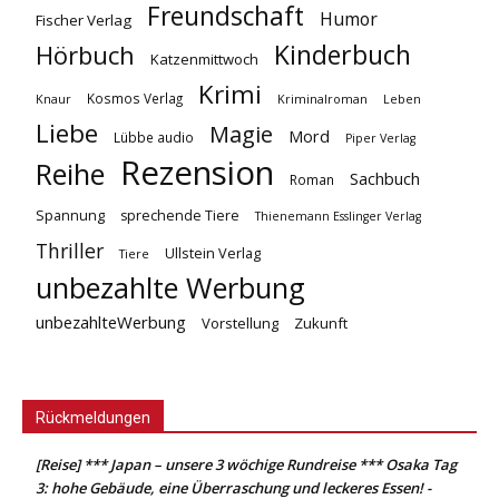
Freundschaft
Humor
Fischer Verlag
Kinderbuch
Hörbuch
Katzenmittwoch
Krimi
Kosmos Verlag
Knaur
Kriminalroman
Leben
Liebe
Magie
Mord
Lübbe audio
Piper Verlag
Rezension
Reihe
Sachbuch
Roman
Spannung
sprechende Tiere
Thienemann Esslinger Verlag
Thriller
Ullstein Verlag
Tiere
unbezahlte Werbung
unbezahlteWerbung
Vorstellung
Zukunft
Rückmeldungen
[Reise] *** Japan – unsere 3 wöchige Rundreise *** Osaka Tag
3: hohe Gebäude, eine Überraschung und leckeres Essen! -