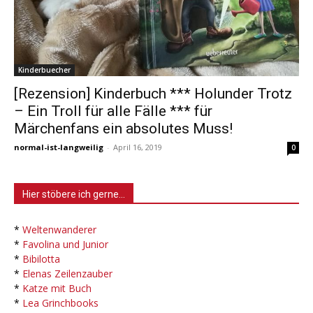
Kinderbuecher
[Rezension] Kinderbuch *** Holunder Trotz
– Ein Troll für alle Fälle *** für
Märchenfans ein absolutes Muss!
normal-ist-langweilig
-
April 16, 2019
0
Hier stöbere ich gerne…
*
Weltenwanderer
*
Favolina und Junior
*
Bibilotta
*
Elenas Zeilenzauber
*
Katze mit Buch
*
Lea Grinchbooks