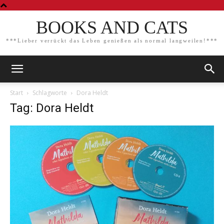
BOOKS AND CATS
***Lieber verrückt das Leben genießen als normal langweilen!***
Start
Schlagworte
Dora Heldt
Tag: Dora Heldt