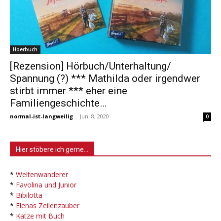
Hoerbuch
[Rezension] Hörbuch/Unterhaltung/
Spannung (?) *** Mathilda oder irgendwer
stirbt immer *** eher eine
Familiengeschichte…
normal-ist-langweilig
-
Juni 8, 2020
0
Hier stöbere ich gerne…
*
Weltenwanderer
*
Favolina und Junior
*
Bibilotta
*
Elenas Zeilenzauber
*
Katze mit Buch