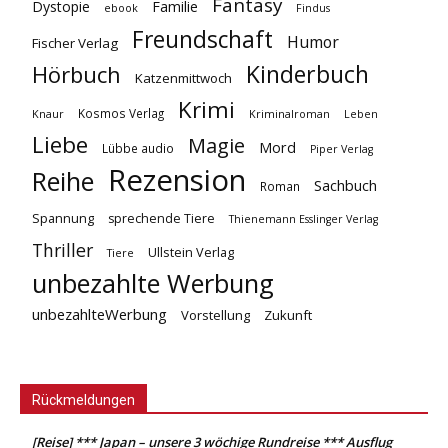
Fantasy
Dystopie
Familie
ebook
Findus
Freundschaft
Humor
Fischer Verlag
Kinderbuch
Hörbuch
Katzenmittwoch
Krimi
Kosmos Verlag
Knaur
Kriminalroman
Leben
Liebe
Magie
Mord
Lübbe audio
Piper Verlag
Rezension
Reihe
Sachbuch
Roman
Spannung
sprechende Tiere
Thienemann Esslinger Verlag
Thriller
Ullstein Verlag
Tiere
unbezahlte Werbung
unbezahlteWerbung
Vorstellung
Zukunft
Rückmeldungen
[Reise] *** Japan – unsere 3 wöchige Rundreise *** Ausflug