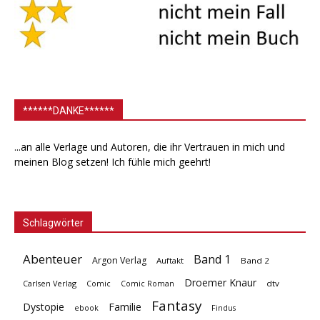
******DANKE******
...an alle Verlage und Autoren, die ihr Vertrauen in mich und
meinen Blog setzen! Ich fühle mich geehrt!
Schlagwörter
Abenteuer
Band 1
Argon Verlag
Auftakt
Band 2
Droemer Knaur
Carlsen Verlag
dtv
Comic
Comic Roman
Fantasy
Dystopie
Familie
ebook
Findus