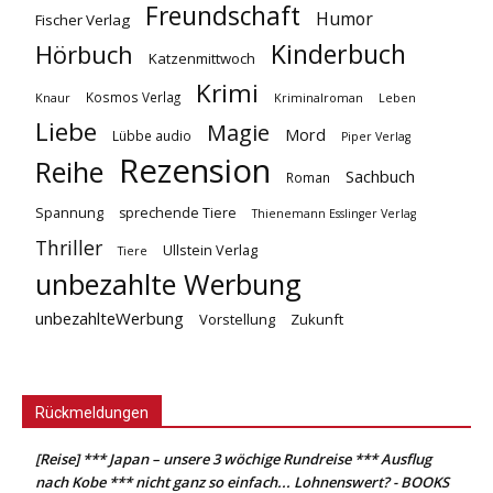
Freundschaft
Humor
Fischer Verlag
Kinderbuch
Hörbuch
Katzenmittwoch
Krimi
Kosmos Verlag
Knaur
Kriminalroman
Leben
Liebe
Magie
Mord
Lübbe audio
Piper Verlag
Rezension
Reihe
Sachbuch
Roman
Spannung
sprechende Tiere
Thienemann Esslinger Verlag
Thriller
Ullstein Verlag
Tiere
unbezahlte Werbung
unbezahlteWerbung
Vorstellung
Zukunft
Rückmeldungen
[Reise] *** Japan – unsere 3 wöchige Rundreise *** Ausflug
nach Kobe *** nicht ganz so einfach... Lohnenswert? - BOOKS