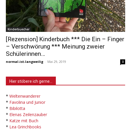
Kinderbuecher
[Rezension] Kinderbuch *** Die Ein – Finger
– Verschwörung *** Meinung zweier
Schülerinnen…
normal-ist-langweilig
-
Mai 29, 2019
0
Hier stöbere ich gerne…
*
Weltenwanderer
*
Favolina und Junior
*
Bibilotta
*
Elenas Zeilenzauber
*
Katze mit Buch
*
Lea Grinchbooks