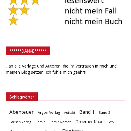
******DANKE******
...an alle Verlage und Autoren, die ihr Vertrauen in mich und
meinen Blog setzen! Ich fühle mich geehrt!
Schlagwörter
Abenteuer
Band 1
Argon Verlag
Auftakt
Band 2
Droemer Knaur
Carlsen Verlag
dtv
Comic
Comic Roman