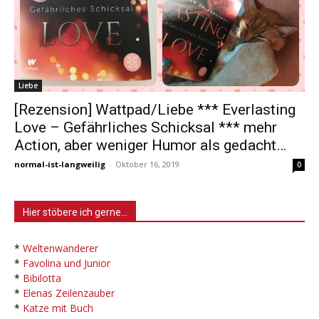
Liebe
[Rezension] Wattpad/Liebe *** Everlasting
Love – Gefährliches Schicksal *** mehr
Action, aber weniger Humor als gedacht…
normal-ist-langweilig
-
Oktober 16, 2019
0
Hier stöbere ich gerne…
*
Weltenwanderer
*
Favolina und Junior
*
Bibilotta
*
Elenas Zeilenzauber
*
Katze mit Buch