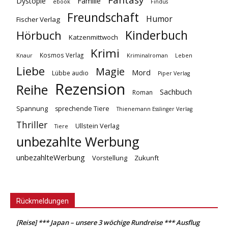
Fantasy
Dystopie
Familie
ebook
Findus
Freundschaft
Humor
Fischer Verlag
Kinderbuch
Hörbuch
Katzenmittwoch
Krimi
Kosmos Verlag
Knaur
Kriminalroman
Leben
Liebe
Magie
Mord
Lübbe audio
Piper Verlag
Rezension
Reihe
Sachbuch
Roman
Spannung
sprechende Tiere
Thienemann Esslinger Verlag
Thriller
Ullstein Verlag
Tiere
unbezahlte Werbung
unbezahlteWerbung
Vorstellung
Zukunft
Rückmeldungen
[Reise] *** Japan – unsere 3 wöchige Rundreise *** Ausflug