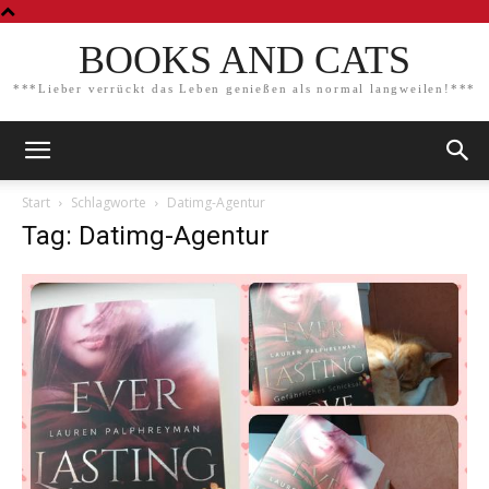
BOOKS AND CATS
***Lieber verrückt das Leben genießen als normal langweilen!***
Start
Schlagworte
Datimg-Agentur
Tag: Datimg-Agentur