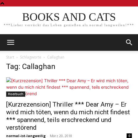
BOOKS AND CATS
***Lieber verrückt das Leben genießen als normal langweilen!***
Start
Schlagworte
Callaghan
Tag: Callaghan
Hoerbuch
[Kurzrezension] Thriller *** Dear Amy – Er
wird mich töten, wenn du mich nicht findest
*** spannend, teils erschreckend und
verstörend
normal-ist-langweilig
-
März 20, 2018
0