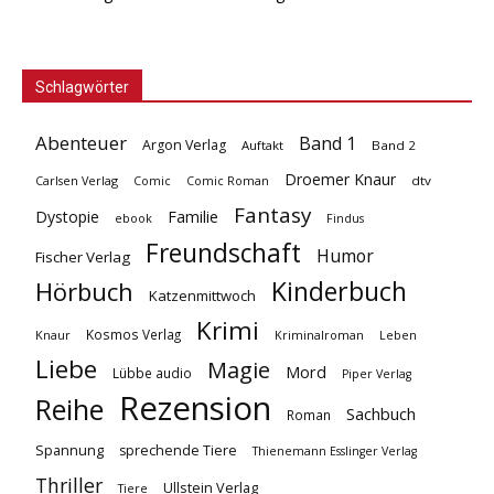
Schlagwörter
Abenteuer
Band 1
Argon Verlag
Auftakt
Band 2
Droemer Knaur
Carlsen Verlag
dtv
Comic
Comic Roman
Fantasy
Dystopie
Familie
ebook
Findus
Freundschaft
Humor
Fischer Verlag
Kinderbuch
Hörbuch
Katzenmittwoch
Krimi
Kosmos Verlag
Knaur
Kriminalroman
Leben
Liebe
Magie
Mord
Lübbe audio
Piper Verlag
Rezension
Reihe
Sachbuch
Roman
Spannung
sprechende Tiere
Thienemann Esslinger Verlag
Thriller
Ullstein Verlag
Tiere