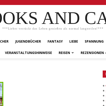
OKS AND C
***Lieber verrückt das Leben genießen als normal langweilen!***
ÜCHER
JUGENDBÜCHER
FANTASY
LIEBE
SPANNUNG
VERANSTALTUNGSHINWEISE
REISEN
REZENSIONEN 
*
*
*
*