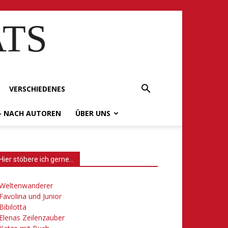
ATS
VERSCHIEDENES
– NACH AUTOREN
ÜBER UNS
Hier stöbere ich gerne…
Weltenwanderer
Favolina und Junior
Bibilotta
Elenas Zeilenzauber