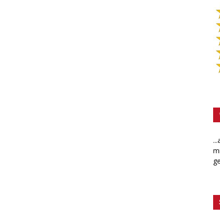
..
mi
ge