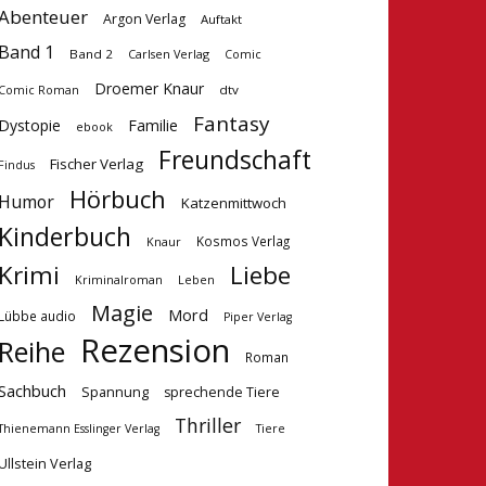
Abenteuer
Argon Verlag
Auftakt
Band 1
Band 2
Carlsen Verlag
Comic
Droemer Knaur
dtv
Comic Roman
Fantasy
Dystopie
Familie
ebook
Freundschaft
Fischer Verlag
Findus
Hörbuch
Humor
Katzenmittwoch
Kinderbuch
Kosmos Verlag
Knaur
Krimi
Liebe
Kriminalroman
Leben
Magie
Mord
Lübbe audio
Piper Verlag
Rezension
Reihe
Roman
Sachbuch
Spannung
sprechende Tiere
Thriller
Tiere
Thienemann Esslinger Verlag
Ullstein Verlag