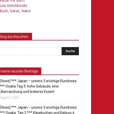
Katze mit Buch
Lea Grinchbooks
Buch, Katze, Natur
Blog durchsuchen:
meine neusten Beiträge
[Reise] *** Japan – unsere 3 wöchige Rundreise
*** Osaka Tag 3: hohe Gebäude, eine
Überraschung und leckeres Essen!
August 5, 2026
[Reise] *** Japan – unsere 3 wöchige Rundreise
*** Osaka: Tag 2 *** Käsekuchen und Katsuo-ji