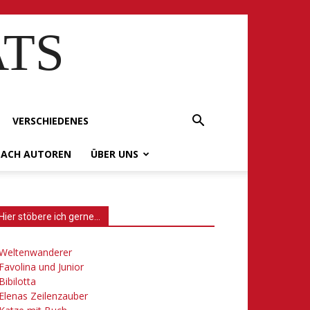
ATS
VERSCHIEDENES
NACH AUTOREN
ÜBER UNS
Hier stöbere ich gerne…
Weltenwanderer
Favolina und Junior
Bibilotta
Elenas Zeilenzauber