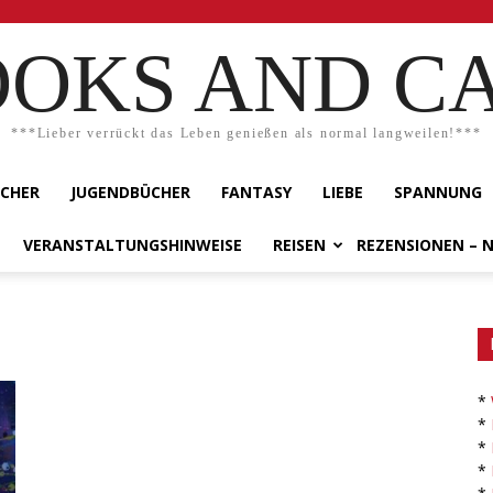
OKS AND C
***Lieber verrückt das Leben genießen als normal langweilen!***
ÜCHER
JUGENDBÜCHER
FANTASY
LIEBE
SPANNUNG
VERANSTALTUNGSHINWEISE
REISEN
REZENSIONEN – 
*
*
*
*