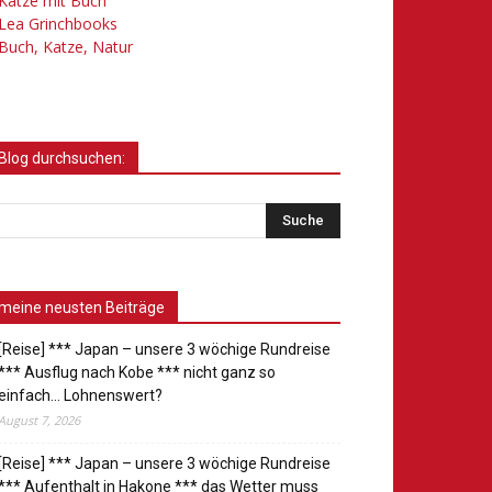
Katze mit Buch
Lea Grinchbooks
Buch, Katze, Natur
Blog durchsuchen:
meine neusten Beiträge
[Reise] *** Japan – unsere 3 wöchige Rundreise
*** Ausflug nach Kobe *** nicht ganz so
einfach… Lohnenswert?
August 7, 2026
[Reise] *** Japan – unsere 3 wöchige Rundreise
*** Aufenthalt in Hakone *** das Wetter muss