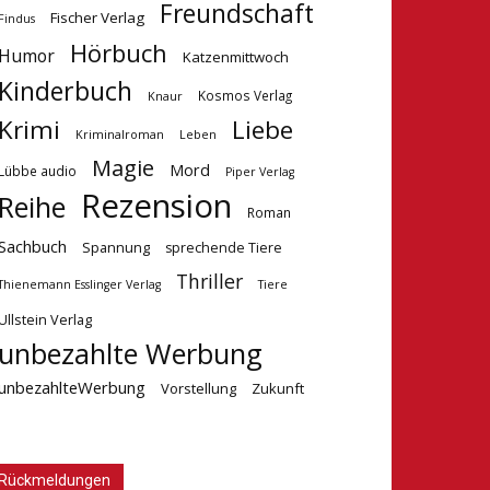
Freundschaft
Fischer Verlag
Findus
Hörbuch
Humor
Katzenmittwoch
Kinderbuch
Kosmos Verlag
Knaur
Krimi
Liebe
Kriminalroman
Leben
Magie
Mord
Lübbe audio
Piper Verlag
Rezension
Reihe
Roman
Sachbuch
Spannung
sprechende Tiere
Thriller
Tiere
Thienemann Esslinger Verlag
Ullstein Verlag
unbezahlte Werbung
unbezahlteWerbung
Vorstellung
Zukunft
Rückmeldungen