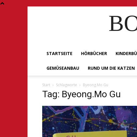
BO
STARTSEITE
HÖRBÜCHER
KINDERB
GEMÜSEANBAU
RUND UM DIE KATZEN
Start
Schlagworte
Byeong.Mo Gu
Tag: Byeong.Mo Gu