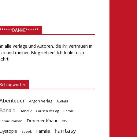
******DANKE******
.an alle Verlage und Autoren, die ihr Vertrauen in
ch und meinen Blog setzen! Ich fühle mich
ehrt!
Schlagwörter
Abenteuer
Argon Verlag
Auftakt
Band 1
Band 2
Carlsen Verlag
Comic
Droemer Knaur
dtv
Comic Roman
Fantasy
Dystopie
Familie
ebook