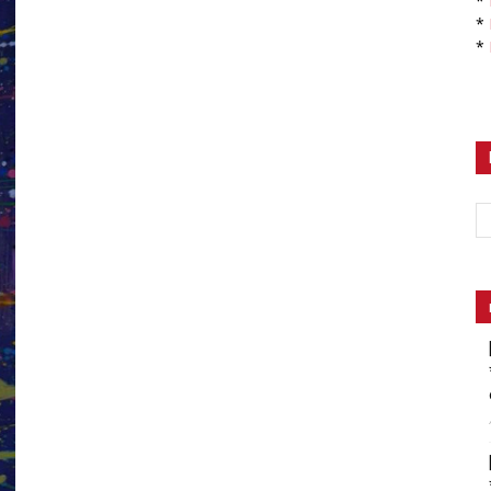
*
*
*