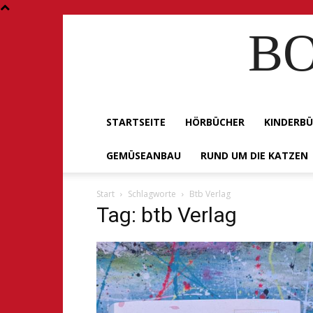
BO
STARTSEITE
HÖRBÜCHER
KINDERB
GEMÜSEANBAU
RUND UM DIE KATZEN
Start
Schlagworte
Btb Verlag
Tag: btb Verlag