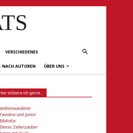
ATS
VERSCHIEDENES
– NACH AUTOREN
ÜBER UNS
Hier stöbere ich gerne…
Weltenwanderer
Favolina und Junior
Bibilotta
Elenas Zeilenzauber