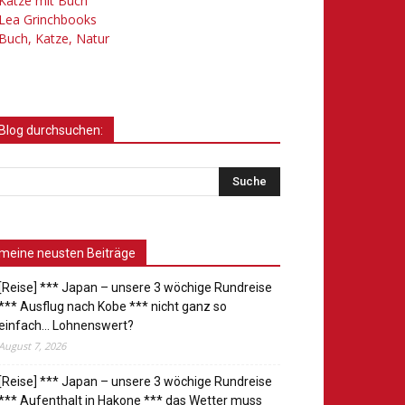
Katze mit Buch
Lea Grinchbooks
Buch, Katze, Natur
Blog durchsuchen:
meine neusten Beiträge
[Reise] *** Japan – unsere 3 wöchige Rundreise
*** Ausflug nach Kobe *** nicht ganz so
einfach… Lohnenswert?
August 7, 2026
[Reise] *** Japan – unsere 3 wöchige Rundreise
*** Aufenthalt in Hakone *** das Wetter muss