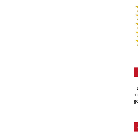
..
mi
ge