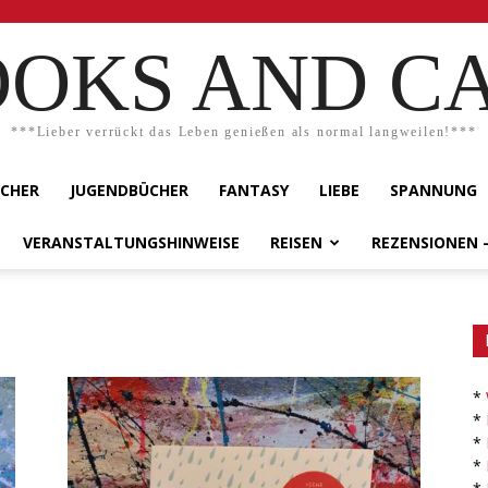
OKS AND C
***Lieber verrückt das Leben genießen als normal langweilen!***
ÜCHER
JUGENDBÜCHER
FANTASY
LIEBE
SPANNUNG
VERANSTALTUNGSHINWEISE
REISEN
REZENSIONEN 
*
*
*
*