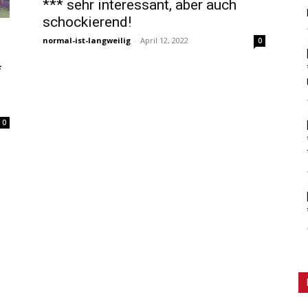
*** sehr interessant, aber auch
schockierend!
normal-ist-langweilig
-
April 12, 2022
0
*
0