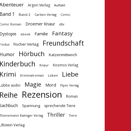
Abenteuer
Argon Verlag
Auftakt
Band 1
Band 2
Carlsen Verlag
Comic
Droemer Knaur
dtv
Comic Roman
Fantasy
Dystopie
Familie
ebook
Freundschaft
Fischer Verlag
Findus
Hörbuch
Humor
Katzenmittwoch
Kinderbuch
Kosmos Verlag
Knaur
Krimi
Liebe
Kriminalroman
Leben
Magie
Mord
Lübbe audio
Piper Verlag
Rezension
Reihe
Roman
Sachbuch
Spannung
sprechende Tiere
Thriller
Tiere
Thienemann Esslinger Verlag
Ullstein Verlag