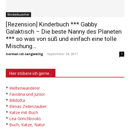
Kinderbuecher
[Rezension] Kinderbuch *** Gabby
Galaktisch – Die beste Nanny des Planeten
*** so was von süß und einfach eine tolle
Mischung…
normal-ist-langweilig
-
September 24, 2017
1
Hier stöbere ich gerne…
*
Weltenwanderer
*
Favolina und Junior
*
Bibilotta
*
Elenas Zeilenzauber
*
Katze mit Buch
*
Lea Grinchbooks
*
Buch, Katze, Natur