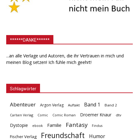
******DANKE******
...an alle Verlage und Autoren, die ihr Vertrauen in mich und
meinen Blog setzen! Ich fühle mich geehrt!
Schlagwörter
Abenteuer
Band 1
Argon Verlag
Auftakt
Band 2
Droemer Knaur
Carlsen Verlag
dtv
Comic
Comic Roman
Fantasy
Dystopie
Familie
ebook
Findus
Freundschaft
Humor
Fischer Verlag