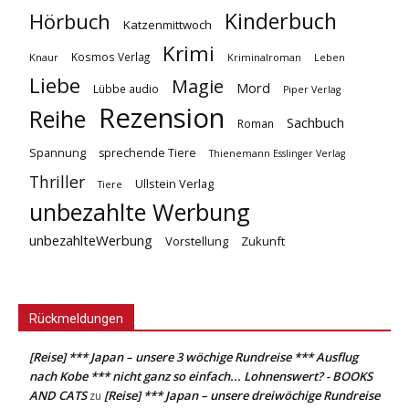
Kinderbuch
Hörbuch
Katzenmittwoch
Krimi
Kosmos Verlag
Knaur
Kriminalroman
Leben
Liebe
Magie
Mord
Lübbe audio
Piper Verlag
Rezension
Reihe
Sachbuch
Roman
Spannung
sprechende Tiere
Thienemann Esslinger Verlag
Thriller
Ullstein Verlag
Tiere
unbezahlte Werbung
unbezahlteWerbung
Vorstellung
Zukunft
Rückmeldungen
[Reise] *** Japan – unsere 3 wöchige Rundreise *** Ausflug
nach Kobe *** nicht ganz so einfach... Lohnenswert? - BOOKS
AND CATS
[Reise] *** Japan – unsere dreiwöchige Rundreise
zu