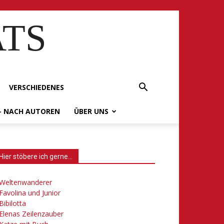
ATS
VERSCHIEDENES
– NACH AUTOREN
ÜBER UNS
Hier stöbere ich gerne…
Weltenwanderer
Favolina und Junior
Bibilotta
Elenas Zeilenzauber