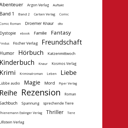
Abenteuer
Argon Verlag
Auftakt
Band 1
Band 2
Carlsen Verlag
Comic
Droemer Knaur
dtv
Comic Roman
Fantasy
Dystopie
Familie
ebook
Freundschaft
Fischer Verlag
Findus
Hörbuch
Humor
Katzenmittwoch
Kinderbuch
Kosmos Verlag
Knaur
Krimi
Liebe
Kriminalroman
Leben
Magie
Mord
Lübbe audio
Piper Verlag
Rezension
Reihe
Roman
Sachbuch
Spannung
sprechende Tiere
Thriller
Tiere
Thienemann Esslinger Verlag
Ullstein Verlag