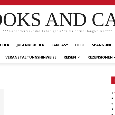
OKS AND C
***Lieber verrückt das Leben genießen als normal langweilen!***
ÜCHER
JUGENDBÜCHER
FANTASY
LIEBE
SPANNUNG
VERANSTALTUNGSHINWEISE
REISEN
REZENSIONEN 
*
*
*
*