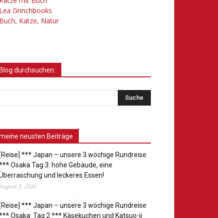
Katze mit Buch
Lea Grinchbooks
Buch, Katze, Natur
Blog durchsuchen:
meine neusten Beiträge
[Reise] *** Japan – unsere 3 wöchige Rundreise
*** Osaka Tag 3: hohe Gebäude, eine
Überraschung und leckeres Essen!
August 5, 2026
[Reise] *** Japan – unsere 3 wöchige Rundreise
*** Osaka: Tag 2 *** Käsekuchen und Katsuo-ji