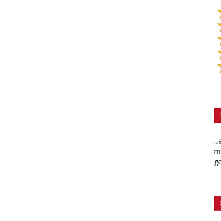
..
mi
ge