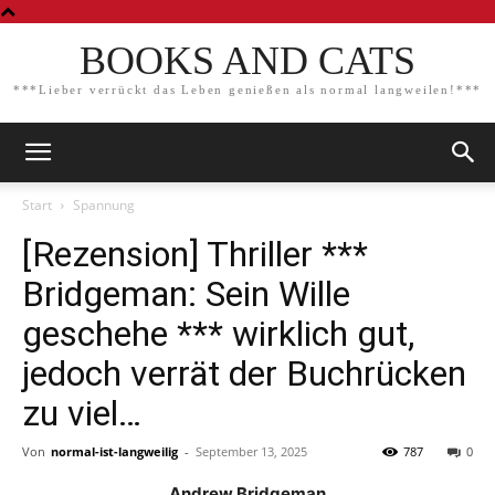
BOOKS AND CATS
***Lieber verrückt das Leben genießen als normal langweilen!***
Start
Spannung
[Rezension] Thriller ***
Bridgeman: Sein Wille
geschehe *** wirklich gut,
jedoch verrät der Buchrücken
zu viel…
Von
normal-ist-langweilig
-
September 13, 2025
787
0
Andrew Bridgeman