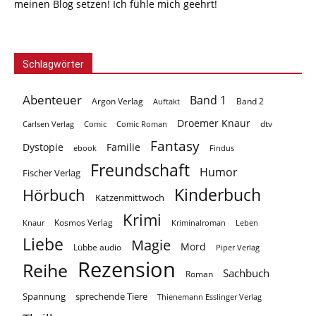
meinen Blog setzen! Ich fühle mich geehrt!
Schlagwörter
Abenteuer
Band 1
Argon Verlag
Auftakt
Band 2
Droemer Knaur
Carlsen Verlag
dtv
Comic
Comic Roman
Fantasy
Dystopie
Familie
ebook
Findus
Freundschaft
Humor
Fischer Verlag
Kinderbuch
Hörbuch
Katzenmittwoch
Krimi
Kosmos Verlag
Knaur
Kriminalroman
Leben
Liebe
Magie
Mord
Lübbe audio
Piper Verlag
Rezension
Reihe
Sachbuch
Roman
Spannung
sprechende Tiere
Thienemann Esslinger Verlag