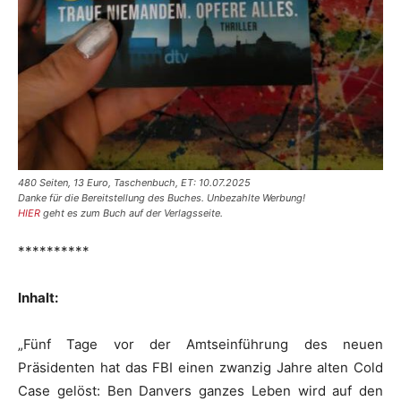
480 Seiten, 13 Euro, Taschenbuch, ET: 10.07.2025
Danke für die Bereitstellung des Buches. Unbezahlte Werbung!
HIER
geht es zum Buch auf der Verlagsseite.
**********
Inhalt:
„Fünf Tage vor der Amtseinführung des neuen
Präsidenten hat das FBI einen zwanzig Jahre alten Cold
Case gelöst: Ben Danvers ganzes Leben wird auf den