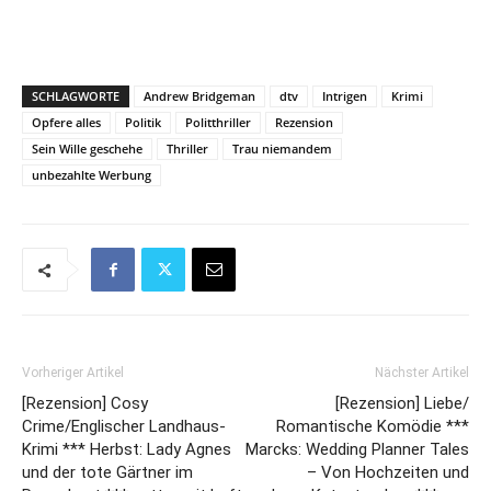
SCHLAGWORTE
Andrew Bridgeman
dtv
Intrigen
Krimi
Opfere alles
Politik
Politthriller
Rezension
Sein Wille geschehe
Thriller
Trau niemandem
unbezahlte Werbung
Vorheriger Artikel
Nächster Artikel
[Rezension] Cosy
[Rezension] Liebe/
Crime/Englischer Landhaus-
Romantische Komödie ***
Krimi *** Herbst: Lady Agnes
Marcks: Wedding Planner Tales
und der tote Gärtner im
– Von Hochzeiten und