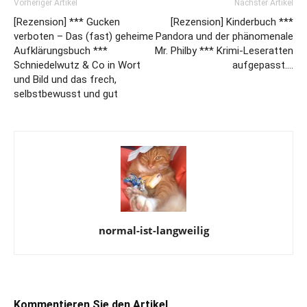
Vorheriger Artikel
Nächster Artikel
[Rezension] *** Gucken
[Rezension] Kinderbuch ***
verboten – Das (fast) geheime
Pandora und der phänomenale
Aufklärungsbuch ***
Mr. Philby *** Krimi-Leseratten
Schniedelwutz & Co in Wort
aufgepasst….
und Bild und das frech,
selbstbewusst und gut
normal-ist-langweilig
Kommentieren Sie den Artikel