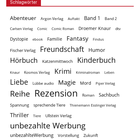
Schlagwörter
Abenteuer
Band 1
Argon Verlag
Auftakt
Band 2
Droemer Knaur
Carlsen Verlag
dtv
Comic
Comic Roman
Fantasy
Dystopie
Familie
ebook
Findus
Freundschaft
Humor
Fischer Verlag
Kinderbuch
Hörbuch
Katzenmittwoch
Krimi
Kosmos Verlag
Knaur
Kriminalroman
Leben
Liebe
Magie
Mord
Lübbe audio
Piper Verlag
Rezension
Reihe
Sachbuch
Roman
Spannung
sprechende Tiere
Thienemann Esslinger Verlag
Thriller
Ullstein Verlag
Tiere
unbezahlte Werbung
unbezahlteWerbung
Vorstellung
Zukunft