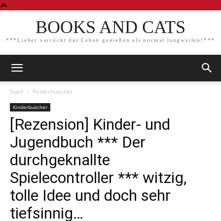
BOOKS AND CATS
***Lieber verrückt das Leben genießen als normal langweilen!***
Start
Kinderbuecher
Kinderbuecher
[Rezension] Kinder- und
Jugendbuch *** Der
durchgeknallte
Spielecontroller *** witzig,
tolle Idee und doch sehr
tiefsinnig…