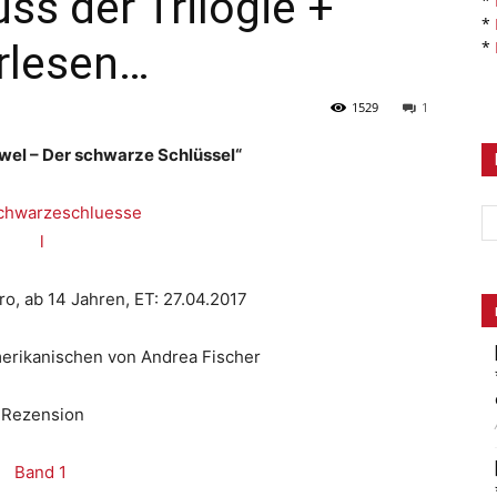
ss der Trilogie +
*
*
rlesen…
*
1529
1
el – Der schwarze Schlüssel“
ro, ab 14 Jahren, ET: 27.04.2017
erikanischen von Andrea Fischer
Rezension
Band 1