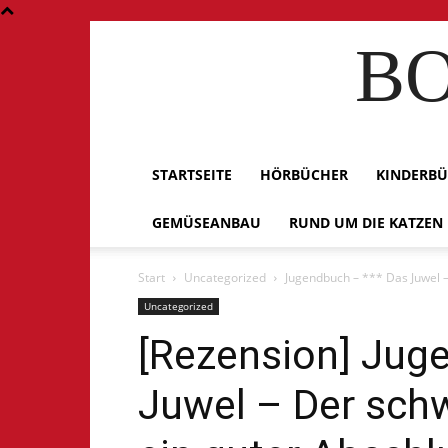
BO
STARTSEITE
HÖRBÜCHER
KINDERB
GEMÜSEANBAU
RUND UM DIE KATZEN
Start
Uncategorized
Jugendbuch – *** Das Juwel –
Uncategorized
[Rezension] Jug
Juwel – Der schw