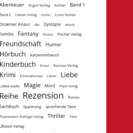
Abenteuer
Band 1
Argon Verlag
Auftakt
Band 2
Carlsen Verlag
Comic
Comic Roman
Droemer Knaur
Dystopie
dtv
ebook
Fantasy
Familie
Fischer Verlag
Findus
Freundschaft
Humor
Hörbuch
Katzenmittwoch
Kinderbuch
Kosmos Verlag
Knaur
Krimi
Liebe
Kriminalroman
Leben
Magie
Mord
Lübbe audio
Piper Verlag
Rezension
Reihe
Roman
Sachbuch
Spannung
sprechende Tiere
Thriller
Tiere
Thienemann Esslinger Verlag
Ullstein Verlag