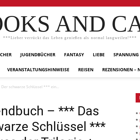
OKS AND C
***Lieber verrückt das Leben genießen als normal langweilen!***
ÜCHER
JUGENDBÜCHER
FANTASY
LIEBE
SPANNUNG
VERANSTALTUNGSHINWEISE
REISEN
REZENSIONEN –
 Der schwarze Schlüssel *** ein...
endbuch – *** Das
*
*
arze Schlüssel ***
*
*