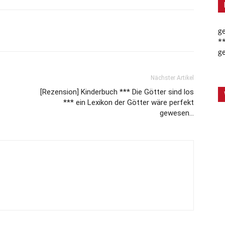
g
*
g
Nächster Artikel
[Rezension] Kinderbuch *** Die Götter sind los
*** ein Lexikon der Götter wäre perfekt
gewesen…