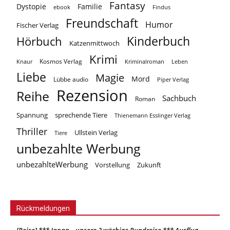
Fantasy
Dystopie
Familie
ebook
Findus
Freundschaft
Humor
Fischer Verlag
Kinderbuch
Hörbuch
Katzenmittwoch
Krimi
Kosmos Verlag
Knaur
Kriminalroman
Leben
Liebe
Magie
Mord
Lübbe audio
Piper Verlag
Rezension
Reihe
Sachbuch
Roman
Spannung
sprechende Tiere
Thienemann Esslinger Verlag
Thriller
Ullstein Verlag
Tiere
unbezahlte Werbung
unbezahlteWerbung
Vorstellung
Zukunft
Rückmeldungen
[Reise] *** Japan – unsere 3 wöchige Rundreise *** Ausflug