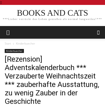
BOOKS AND CATS
***Lieber verrückt das Leben genießen als normal langweilen!***
Start
Kinderbuecher
Kinderbuecher
[Rezension]
Adventskalenderbuch ***
Verzauberte Weihnachtszeit
*** zauberhafte Ausstattung,
zu wenig Zauber in der
Geschichte