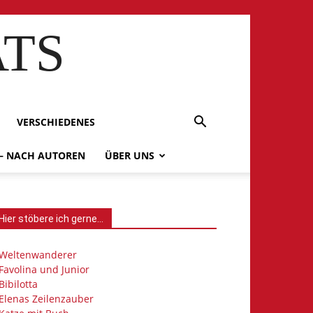
ATS
VERSCHIEDENES
 – NACH AUTOREN
ÜBER UNS
Hier stöbere ich gerne…
Weltenwanderer
Favolina und Junior
Bibilotta
Elenas Zeilenzauber