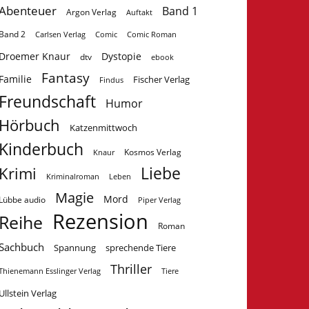
Abenteuer
Band 1
Argon Verlag
Auftakt
Band 2
Carlsen Verlag
Comic
Comic Roman
Droemer Knaur
Dystopie
dtv
ebook
Fantasy
Familie
Fischer Verlag
Findus
Freundschaft
Humor
Hörbuch
Katzenmittwoch
Kinderbuch
Kosmos Verlag
Knaur
Krimi
Liebe
Kriminalroman
Leben
Magie
Mord
Lübbe audio
Piper Verlag
Rezension
Reihe
Roman
Sachbuch
Spannung
sprechende Tiere
Thriller
Tiere
Thienemann Esslinger Verlag
Ullstein Verlag