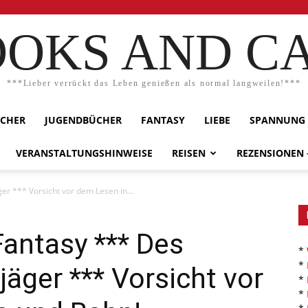
OKS AND C
***Lieber verrückt das Leben genießen als normal langweilen!***
ÜCHER
JUGENDBÜCHER
FANTASY
LIEBE
SPANNUNG
VERANSTALTUNGSHINWEISE
REISEN
REZENSIONEN
er *** Vorsicht vor dem Lesen in...
Fantasy *** Des
*
*
jäger *** Vorsicht vor
*
*