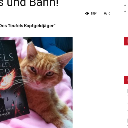
s und Bahn!
*
*
*
1994
0
Des Teufels Kopfgeldjäger“