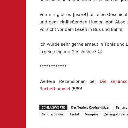
Von mir gibt es [usr=4] für eine Geschich
und dem einfließenden Humor lebt! Absolu
Vorsicht vor dem Lesen in Bus und Bahn!
Ich würde sehr gerne erneut in Tonis und L
ja seine eigene Geschichte? 🙂
************
Weitere Rezensionen bei
Die Zeilens
Bücherhummel
(5/5)!
SCHLAGWORTE
Des Teufels Kopfgeldjäger
Fantasy
Sandra Binder
Teufel
Vampire
Zeilengold Verl