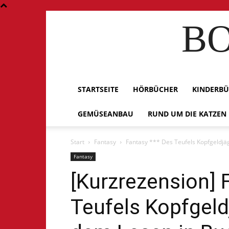
BO
STARTSEITE
HÖRBÜCHER
KINDERB
GEMÜSEANBAU
RUND UM DIE KATZEN
Start
Fantasy
Fantasy *** Des Teufels Kopfgeldjäg
Fantasy
[Kurzrezension] 
Teufels Kopfgeld