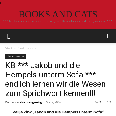
BOOKS AND CATS
***Lieber verrückt das Leben genießen als normal langweilen!***
Start
Kinderbuecher
Kinderbuecher
KB *** Jakob und die
Hempels unterm Sofa ***
endlich lernen wir die Wesen
zum Sprichwort kennen!!!
Von
normal-ist-langweilig
-
Mai 9, 2016
1672
2
Valija Zink „Jakob und die Hempels unterm Sofa“