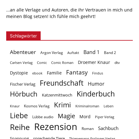
...an alle Verlage und Autoren, die ihr Vertrauen in mich und
meinen Blog setzen! Ich fühle mich geehrt!
Schlagwörter
Abenteuer
Band 1
Argon Verlag
Auftakt
Band 2
Droemer Knaur
Carlsen Verlag
dtv
Comic
Comic Roman
Fantasy
Dystopie
Familie
ebook
Findus
Freundschaft
Humor
Fischer Verlag
Kinderbuch
Hörbuch
Katzenmittwoch
Krimi
Kosmos Verlag
Knaur
Kriminalroman
Leben
Liebe
Magie
Mord
Lübbe audio
Piper Verlag
Rezension
Reihe
Sachbuch
Roman
Spannung
sprechende Tiere
Thienemann Esslinger Verlag