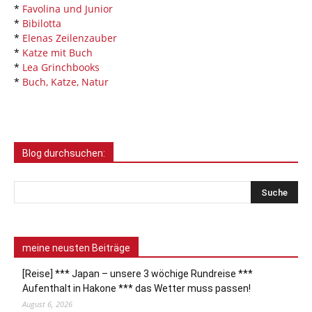
*
Favolina und Junior
*
Bibilotta
*
Elenas Zeilenzauber
*
Katze mit Buch
*
Lea Grinchbooks
*
Buch, Katze, Natur
Blog durchsuchen:
meine neusten Beiträge
[Reise] *** Japan – unsere 3 wöchige Rundreise ***
Aufenthalt in Hakone *** das Wetter muss passen!
August 6, 2026