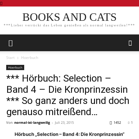
BOOKS AND CATS
***Lieber verrückt das Leben genießen als normal langweilen!***
Start
Hoerbuch
Hoerbuch
*** Hörbuch: Selection –
Band 4 – Die Kronprinzessin
*** So ganz anders und doch
genauso mitreißend…
Von
normal-ist-langweilig
-
Juli 23, 2015
1452
1
Hörbuch „Selection – Band 4: Die Kronprinzessin“