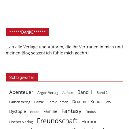
******DANKE******
...an alle Verlage und Autoren, die ihr Vertrauen in mich und
meinen Blog setzen! Ich fühle mich geehrt!
Schlagwörter
Abenteuer
Band 1
Argon Verlag
Auftakt
Band 2
Droemer Knaur
Carlsen Verlag
dtv
Comic
Comic Roman
Fantasy
Dystopie
Familie
ebook
Findus
Freundschaft
Humor
Fischer Verlag