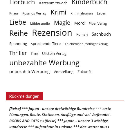
Kinderbuch
Hörbuch
Katzenmittwoch
Krimi
Kosmos Verlag
Knaur
Kriminalroman
Leben
Liebe
Magie
Mord
Lübbe audio
Piper Verlag
Rezension
Reihe
Sachbuch
Roman
Spannung
sprechende Tiere
Thienemann Esslinger Verlag
Thriller
Ullstein Verlag
Tiere
unbezahlte Werbung
unbezahlteWerbung
Vorstellung
Zukunft
Rückmeldungen
[Reise] *** Japan - unsere dreiwöchige Rundreise *** erste
Planungen, Route, Stationen, Ausflüge und viel Vorfreude! -
BOOKS AND CATS
[Reise] *** Japan – unsere 3 wöchige
zu
Rundreise *** Aufenthalt in Hakone *** das Wetter muss