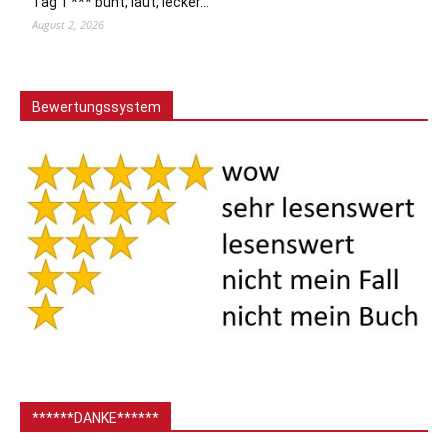
Tag 1 *** bunt, laut, lecker…
August 2, 2026
Bewertungssystem
******DANKE******