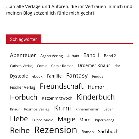
...an alle Verlage und Autoren, die ihr Vertrauen in mich und
meinen Blog setzen! Ich fühle mich geehrt!
Schlagwörter
Abenteuer
Band 1
Argon Verlag
Auftakt
Band 2
Droemer Knaur
Carlsen Verlag
dtv
Comic
Comic Roman
Fantasy
Dystopie
Familie
ebook
Findus
Freundschaft
Humor
Fischer Verlag
Kinderbuch
Hörbuch
Katzenmittwoch
Krimi
Kosmos Verlag
Knaur
Kriminalroman
Leben
Liebe
Magie
Mord
Lübbe audio
Piper Verlag
Rezension
Reihe
Sachbuch
Roman