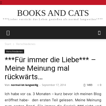
BOOKS AND CATS
***Lieber verrückt das Leben genießen als normal langweilen!***
Start
Verschiedenes
Verschiedenes
***Für immer die Liebe*** –
Meine Meinung mal
rückwärts…
Von
normal-ist-langweilig
-
September 17, 2014
1493
0
Ich habe vor ca. 3 Monaten – kurz bevor ich meinen Blog
eröffnet habe- den ersten Teil gelesen. Meine Meinung