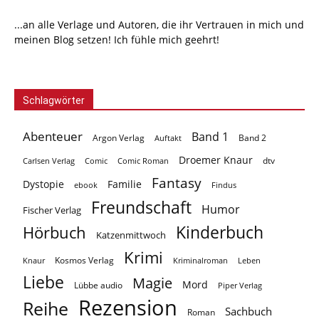
...an alle Verlage und Autoren, die ihr Vertrauen in mich und
meinen Blog setzen! Ich fühle mich geehrt!
Schlagwörter
Abenteuer
Band 1
Argon Verlag
Auftakt
Band 2
Droemer Knaur
Carlsen Verlag
dtv
Comic
Comic Roman
Fantasy
Dystopie
Familie
ebook
Findus
Freundschaft
Humor
Fischer Verlag
Kinderbuch
Hörbuch
Katzenmittwoch
Krimi
Kosmos Verlag
Knaur
Kriminalroman
Leben
Liebe
Magie
Mord
Lübbe audio
Piper Verlag
Rezension
Reihe
Sachbuch
Roman