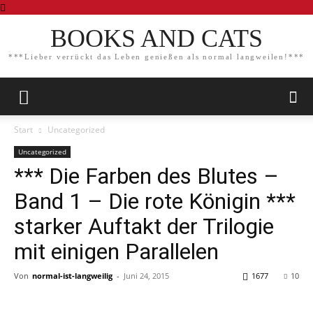
BOOKS AND CATS
***Lieber verrückt das Leben genießen als normal langweilen!***
Start
Uncategorized
Uncategorized
*** Die Farben des Blutes –
Band 1 – Die rote Königin ***
starker Auftakt der Trilogie
mit einigen Parallelen
Von
normal-ist-langweilig
-
Juni 24, 2015
1677
10