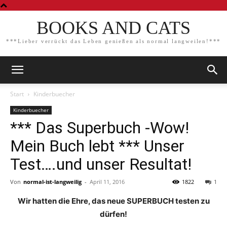
BOOKS AND CATS
***Lieber verrückt das Leben genießen als normal langweilen!***
Start
Kinderbuecher
Kinderbuecher
*** Das Superbuch -Wow!
Mein Buch lebt *** Unser
Test….und unser Resultat!
Von
normal-ist-langweilig
-
April 11, 2016
1822
1
Wir hatten die Ehre, das neue SUPERBUCH testen zu
dürfen!