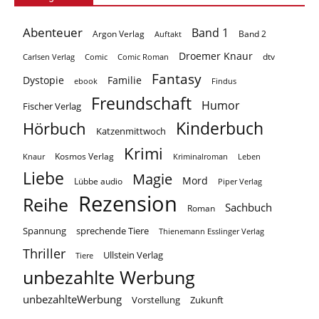
Abenteuer
Band 1
Argon Verlag
Auftakt
Band 2
Droemer Knaur
Carlsen Verlag
dtv
Comic
Comic Roman
Fantasy
Dystopie
Familie
ebook
Findus
Freundschaft
Humor
Fischer Verlag
Kinderbuch
Hörbuch
Katzenmittwoch
Krimi
Kosmos Verlag
Knaur
Kriminalroman
Leben
Liebe
Magie
Mord
Lübbe audio
Piper Verlag
Rezension
Reihe
Sachbuch
Roman
Spannung
sprechende Tiere
Thienemann Esslinger Verlag
Thriller
Ullstein Verlag
Tiere
unbezahlte Werbung
unbezahlteWerbung
Vorstellung
Zukunft