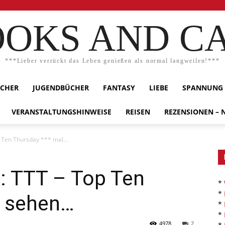
OKS AND C
***Lieber verrückt das Leben genießen als normal langweilen!***
ÜCHER
JUGENDBÜCHER
FANTASY
LIEBE
SPANNUNG
VERANSTALTUNGSHINWEISE
REISEN
REZENSIONEN –
 Ten Thursday *** mal...
l: TTT – Top Ten
*
*
l sehen…
*
*
4978
2