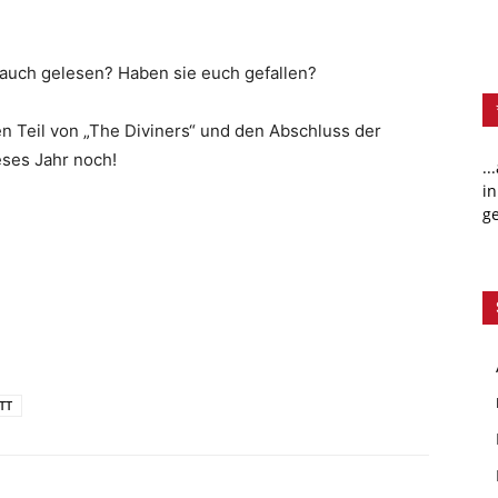
auch gelesen? Haben sie euch gefallen?
en Teil von „The Diviners“ und den Abschluss der
eses Jahr noch!
..
in
ge
TT