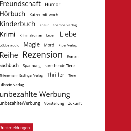
Freundschaft
Humor
Hörbuch
Katzenmittwoch
Kinderbuch
Kosmos Verlag
Knaur
Krimi
Liebe
Kriminalroman
Leben
Magie
Mord
Lübbe audio
Piper Verlag
Rezension
Reihe
Roman
Sachbuch
Spannung
sprechende Tiere
Thriller
Tiere
Thienemann Esslinger Verlag
Ullstein Verlag
unbezahlte Werbung
unbezahlteWerbung
Vorstellung
Zukunft
Rückmeldungen