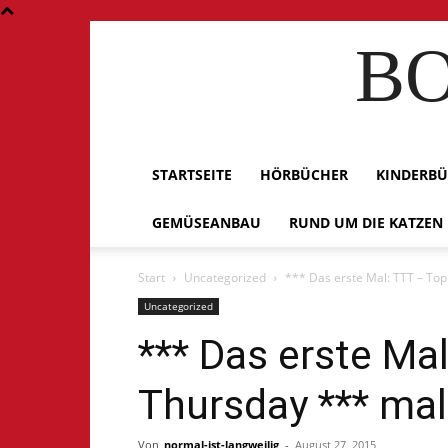
BO
STARTSEITE
HÖRBÜCHER
KINDERB
GEMÜSEANBAU
RUND UM DIE KATZEN
Start
Uncategorized
*** Das erste Mal: TTT – Top
Uncategorized
*** Das erste Ma
Thursday *** ma
Von
normal-ist-langweilig
-
August 27, 2015