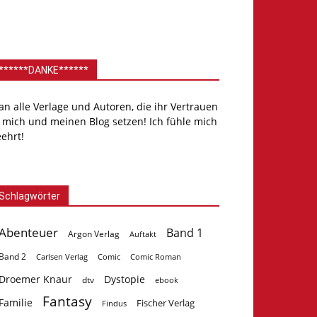
******DANKE******
.an alle Verlage und Autoren, die ihr Vertrauen
 mich und meinen Blog setzen! Ich fühle mich
ehrt!
Schlagwörter
Abenteuer
Band 1
Argon Verlag
Auftakt
Band 2
Carlsen Verlag
Comic
Comic Roman
Droemer Knaur
Dystopie
dtv
ebook
Fantasy
Familie
Fischer Verlag
Findus