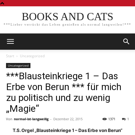
BOOKS AND CATS
***Lieber verrückt das Leben genießen als normal langweilen!***
Start
Uncategorized
Uncategorized
***Blausteinkriege 1 – Das
Erbe von Berun *** für mich
zu politisch und zu wenig
„Magie“
Von
normal-ist-langweilig
-
Dezember 22, 2015
1371
1
T.S. Orgel „Blausteinkriege 1 – Das Erbe von Berun“