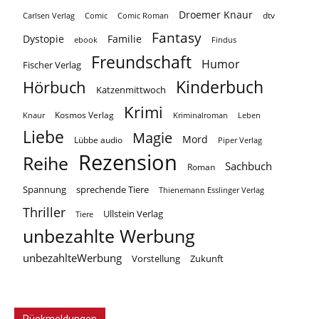
Droemer Knaur
Carlsen Verlag
dtv
Comic
Comic Roman
Fantasy
Dystopie
Familie
ebook
Findus
Freundschaft
Humor
Fischer Verlag
Kinderbuch
Hörbuch
Katzenmittwoch
Krimi
Kosmos Verlag
Knaur
Kriminalroman
Leben
Liebe
Magie
Mord
Lübbe audio
Piper Verlag
Rezension
Reihe
Sachbuch
Roman
Spannung
sprechende Tiere
Thienemann Esslinger Verlag
Thriller
Ullstein Verlag
Tiere
unbezahlte Werbung
unbezahlteWerbung
Vorstellung
Zukunft