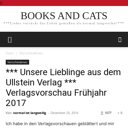
BOOKS AND CATS
***Lieber verrückt das Leben genießen als normal langweilen!***
Start
Verschiedenes
Verschiedenes
*** Unsere Lieblinge aus dem
Ullstein Verlag ***
Verlagsvorschau Frühjahr
2017
Von
normal-ist-langweilig
-
Dezember 25, 2016
1077
0
Ich habe in den Verlagsvorschauen geblättert und mir