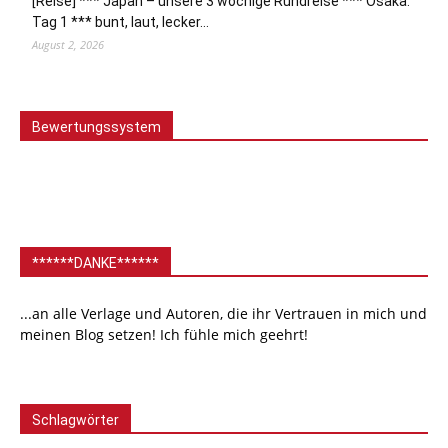
[Reise] *** Japan – unsere 3 wöchige Rundreise *** Osaka:
Tag 1 *** bunt, laut, lecker…
August 2, 2026
Bewertungssystem
******DANKE******
...an alle Verlage und Autoren, die ihr Vertrauen in mich und
meinen Blog setzen! Ich fühle mich geehrt!
Schlagwörter