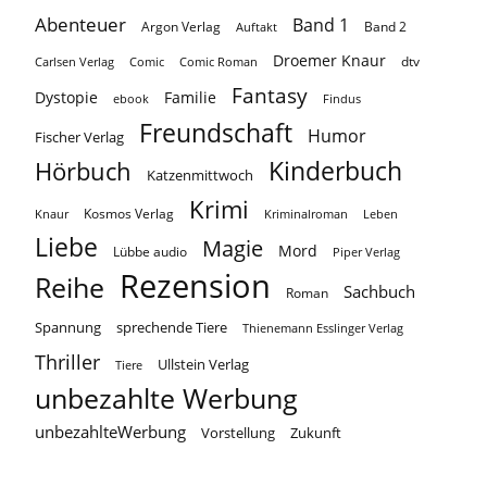
Abenteuer
Band 1
Argon Verlag
Auftakt
Band 2
Droemer Knaur
Carlsen Verlag
dtv
Comic
Comic Roman
Fantasy
Dystopie
Familie
ebook
Findus
Freundschaft
Humor
Fischer Verlag
Kinderbuch
Hörbuch
Katzenmittwoch
Krimi
Kosmos Verlag
Knaur
Kriminalroman
Leben
Liebe
Magie
Mord
Lübbe audio
Piper Verlag
Rezension
Reihe
Sachbuch
Roman
Spannung
sprechende Tiere
Thienemann Esslinger Verlag
Thriller
Ullstein Verlag
Tiere
unbezahlte Werbung
unbezahlteWerbung
Vorstellung
Zukunft