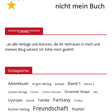
******DANKE******
...an alle Verlage und Autoren, die ihr Vertrauen in mich und
meinen Blog setzen! Ich fühle mich geehrt!
Schlagwörter
Abenteuer
Band 1
Argon Verlag
Auftakt
Band 2
Droemer Knaur
Carlsen Verlag
dtv
Comic
Comic Roman
Fantasy
Dystopie
Familie
ebook
Findus
Freundschaft
Humor
Fischer Verlag