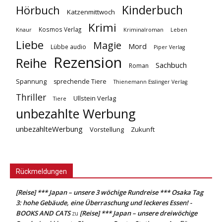
Kinderbuch
Hörbuch
Katzenmittwoch
Krimi
Kosmos Verlag
Knaur
Kriminalroman
Leben
Liebe
Magie
Mord
Lübbe audio
Piper Verlag
Rezension
Reihe
Sachbuch
Roman
Spannung
sprechende Tiere
Thienemann Esslinger Verlag
Thriller
Ullstein Verlag
Tiere
unbezahlte Werbung
unbezahlteWerbung
Vorstellung
Zukunft
Rückmeldungen
[Reise] *** Japan – unsere 3 wöchige Rundreise *** Osaka Tag
3: hohe Gebäude, eine Überraschung und leckeres Essen! -
BOOKS AND CATS
[Reise] *** Japan – unsere dreiwöchige
zu