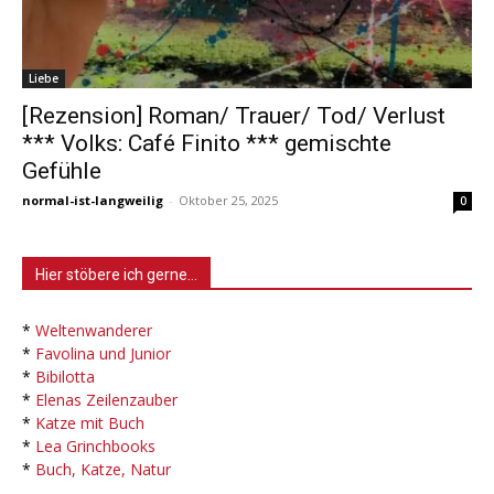
Liebe
[Rezension] Roman/ Trauer/ Tod/ Verlust
*** Volks: Café Finito *** gemischte
Gefühle
normal-ist-langweilig
-
Oktober 25, 2025
0
Hier stöbere ich gerne…
*
Weltenwanderer
*
Favolina und Junior
*
Bibilotta
*
Elenas Zeilenzauber
*
Katze mit Buch
*
Lea Grinchbooks
*
Buch, Katze, Natur