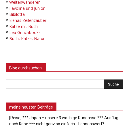
*
Weltenwanderer
*
Favolina und Junior
*
Bibilotta
*
Elenas Zeilenzauber
*
Katze mit Buch
*
Lea Grinchbooks
*
Buch, Katze, Natur
Blog durchsuchen:
meine neusten Beiträge
[Reise] *** Japan – unsere 3 wöchige Rundreise *** Ausflug
nach Kobe *** nicht ganz so einfach… Lohnenswert?