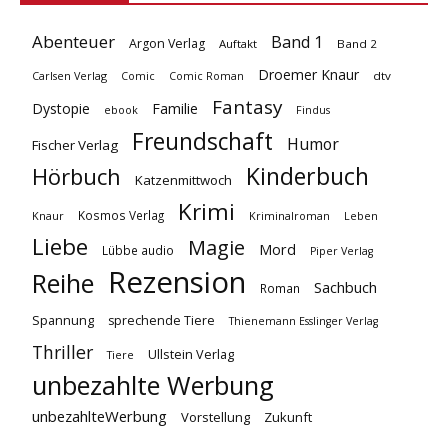
Abenteuer
Band 1
Argon Verlag
Auftakt
Band 2
Droemer Knaur
Carlsen Verlag
dtv
Comic
Comic Roman
Fantasy
Dystopie
Familie
ebook
Findus
Freundschaft
Humor
Fischer Verlag
Kinderbuch
Hörbuch
Katzenmittwoch
Krimi
Kosmos Verlag
Knaur
Kriminalroman
Leben
Liebe
Magie
Mord
Lübbe audio
Piper Verlag
Rezension
Reihe
Sachbuch
Roman
Spannung
sprechende Tiere
Thienemann Esslinger Verlag
Thriller
Ullstein Verlag
Tiere
unbezahlte Werbung
unbezahlteWerbung
Vorstellung
Zukunft