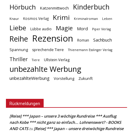
Kinderbuch
Hörbuch
Katzenmittwoch
Krimi
Kosmos Verlag
Knaur
Kriminalroman
Leben
Liebe
Magie
Mord
Lübbe audio
Piper Verlag
Rezension
Reihe
Sachbuch
Roman
Spannung
sprechende Tiere
Thienemann Esslinger Verlag
Thriller
Ullstein Verlag
Tiere
unbezahlte Werbung
unbezahlteWerbung
Vorstellung
Zukunft
Rückmeldungen
[Reise] *** Japan – unsere 3 wöchige Rundreise *** Ausflug
nach Kobe *** nicht ganz so einfach... Lohnenswert? - BOOKS
AND CATS
[Reise] *** Japan – unsere dreiwöchige Rundreise
zu