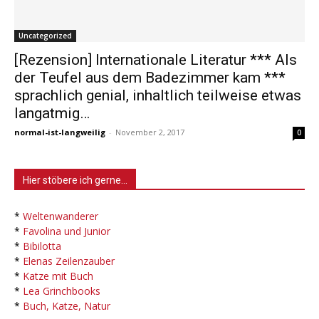
Uncategorized
[Rezension] Internationale Literatur *** Als
der Teufel aus dem Badezimmer kam ***
sprachlich genial, inhaltlich teilweise etwas
langatmig…
normal-ist-langweilig
-
November 2, 2017
0
Hier stöbere ich gerne…
*
Weltenwanderer
*
Favolina und Junior
*
Bibilotta
*
Elenas Zeilenzauber
*
Katze mit Buch
*
Lea Grinchbooks
*
Buch, Katze, Natur