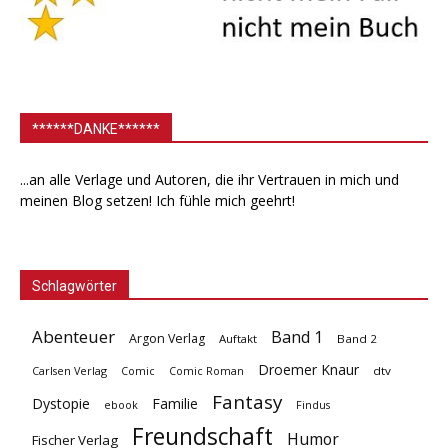
******DANKE******
...an alle Verlage und Autoren, die ihr Vertrauen in mich und
meinen Blog setzen! Ich fühle mich geehrt!
Schlagwörter
Abenteuer
Band 1
Argon Verlag
Auftakt
Band 2
Droemer Knaur
Carlsen Verlag
dtv
Comic
Comic Roman
Fantasy
Dystopie
Familie
ebook
Findus
Freundschaft
Humor
Fischer Verlag