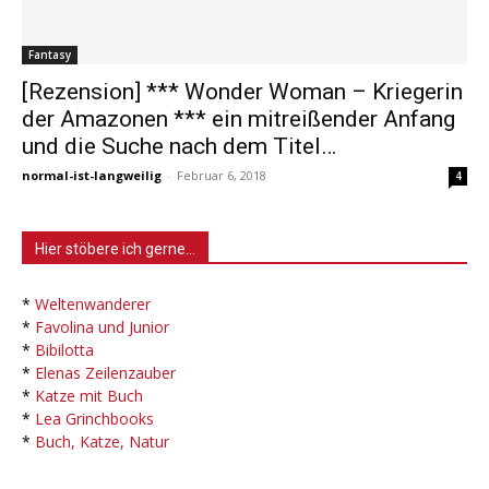
Fantasy
[Rezension] *** Wonder Woman – Kriegerin
der Amazonen *** ein mitreißender Anfang
und die Suche nach dem Titel…
normal-ist-langweilig
-
Februar 6, 2018
4
Hier stöbere ich gerne…
*
Weltenwanderer
*
Favolina und Junior
*
Bibilotta
*
Elenas Zeilenzauber
*
Katze mit Buch
*
Lea Grinchbooks
*
Buch, Katze, Natur