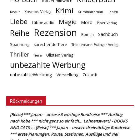
Katzenmittwoch
Krimi
Kosmos Verlag
Knaur
Kriminalroman
Leben
Liebe
Magie
Mord
Lübbe audio
Piper Verlag
Rezension
Reihe
Sachbuch
Roman
Spannung
sprechende Tiere
Thienemann Esslinger Verlag
Thriller
Ullstein Verlag
Tiere
unbezahlte Werbung
unbezahlteWerbung
Vorstellung
Zukunft
Rückmeldungen
[Reise] *** Japan – unsere 3 wöchige Rundreise *** Ausflug
nach Kobe *** nicht ganz so einfach... Lohnenswert? - BOOKS
AND CATS
[Reise] *** Japan – unsere dreiwöchige Rundreise
zu
*** erste Planungen, Route, Stationen, Ausflüge und viel