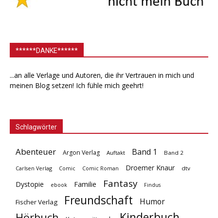
******DANKE******
...an alle Verlage und Autoren, die ihr Vertrauen in mich und
meinen Blog setzen! Ich fühle mich geehrt!
Schlagwörter
Abenteuer
Band 1
Argon Verlag
Auftakt
Band 2
Droemer Knaur
Carlsen Verlag
dtv
Comic
Comic Roman
Fantasy
Dystopie
Familie
ebook
Findus
Freundschaft
Humor
Fischer Verlag
Kinderbuch
Hörbuch