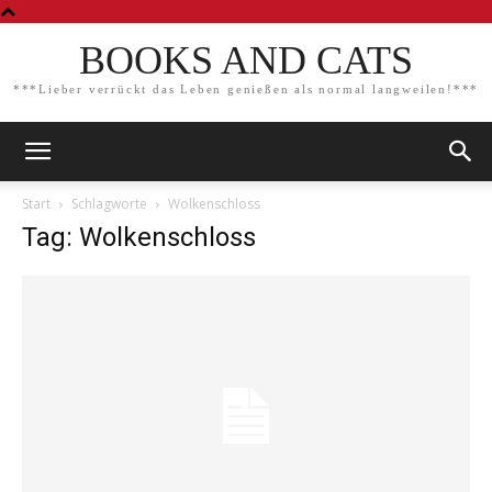
BOOKS AND CATS
***Lieber verrückt das Leben genießen als normal langweilen!***
Start
Schlagworte
Wolkenschloss
Tag: Wolkenschloss