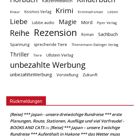
Katzenmittwoch
Krimi
Kosmos Verlag
Knaur
Kriminalroman
Leben
Liebe
Magie
Mord
Lübbe audio
Piper Verlag
Rezension
Reihe
Sachbuch
Roman
Spannung
sprechende Tiere
Thienemann Esslinger Verlag
Thriller
Ullstein Verlag
Tiere
unbezahlte Werbung
unbezahlteWerbung
Vorstellung
Zukunft
Rückmeldungen
[Reise] *** Japan - unsere dreiwöchige Rundreise *** erste
Planungen, Route, Stationen, Ausflüge und viel Vorfreude! -
BOOKS AND CATS
[Reise] *** Japan – unsere 3 wöchige
zu
Rundreise *** Aufenthalt in Hakone *** das Wetter muss