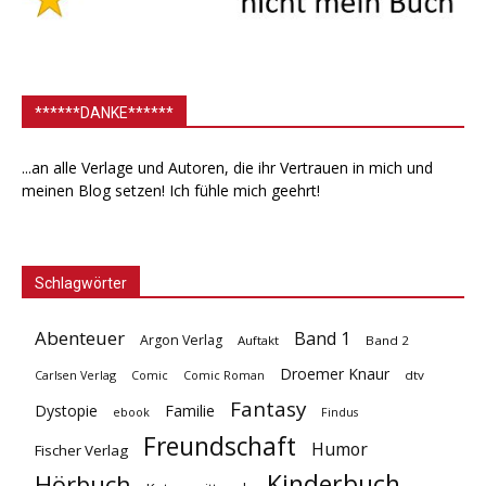
******DANKE******
...an alle Verlage und Autoren, die ihr Vertrauen in mich und
meinen Blog setzen! Ich fühle mich geehrt!
Schlagwörter
Abenteuer
Band 1
Argon Verlag
Auftakt
Band 2
Droemer Knaur
Carlsen Verlag
dtv
Comic
Comic Roman
Fantasy
Dystopie
Familie
ebook
Findus
Freundschaft
Humor
Fischer Verlag
Kinderbuch
Hörbuch