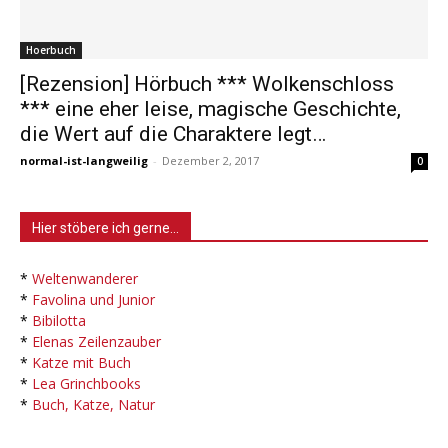
Hoerbuch
[Rezension] Hörbuch *** Wolkenschloss
*** eine eher leise, magische Geschichte,
die Wert auf die Charaktere legt…
normal-ist-langweilig
-
Dezember 2, 2017
0
Hier stöbere ich gerne…
*
Weltenwanderer
*
Favolina und Junior
*
Bibilotta
*
Elenas Zeilenzauber
*
Katze mit Buch
*
Lea Grinchbooks
*
Buch, Katze, Natur