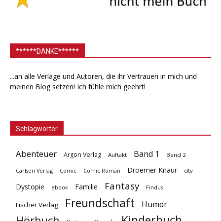
******DANKE******
...an alle Verlage und Autoren, die ihr Vertrauen in mich und
meinen Blog setzen! Ich fühle mich geehrt!
Schlagwörter
Abenteuer
Band 1
Argon Verlag
Auftakt
Band 2
Droemer Knaur
Carlsen Verlag
dtv
Comic
Comic Roman
Fantasy
Dystopie
Familie
ebook
Findus
Freundschaft
Humor
Fischer Verlag
Kinderbuch
Hörbuch