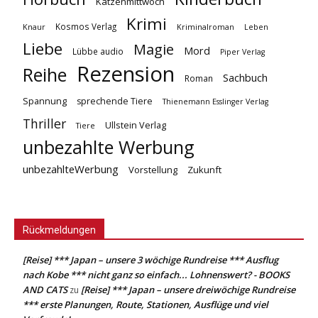
Katzenmittwoch
Krimi
Kosmos Verlag
Knaur
Kriminalroman
Leben
Liebe
Magie
Mord
Lübbe audio
Piper Verlag
Rezension
Reihe
Sachbuch
Roman
Spannung
sprechende Tiere
Thienemann Esslinger Verlag
Thriller
Ullstein Verlag
Tiere
unbezahlte Werbung
unbezahlteWerbung
Vorstellung
Zukunft
Rückmeldungen
[Reise] *** Japan – unsere 3 wöchige Rundreise *** Ausflug
nach Kobe *** nicht ganz so einfach... Lohnenswert? - BOOKS
AND CATS
[Reise] *** Japan – unsere dreiwöchige Rundreise
zu
*** erste Planungen, Route, Stationen, Ausflüge und viel