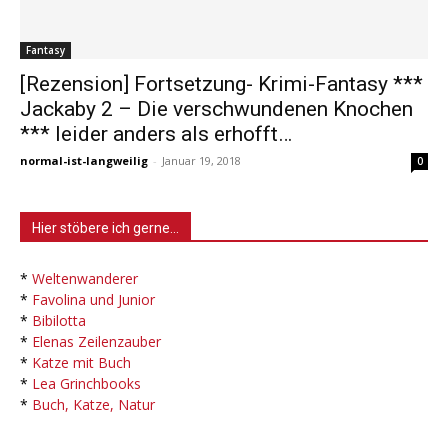
Fantasy
[Rezension] Fortsetzung- Krimi-Fantasy ***
Jackaby 2 – Die verschwundenen Knochen
*** leider anders als erhofft…
normal-ist-langweilig
-
Januar 19, 2018
0
Hier stöbere ich gerne…
*
Weltenwanderer
*
Favolina und Junior
*
Bibilotta
*
Elenas Zeilenzauber
*
Katze mit Buch
*
Lea Grinchbooks
*
Buch, Katze, Natur