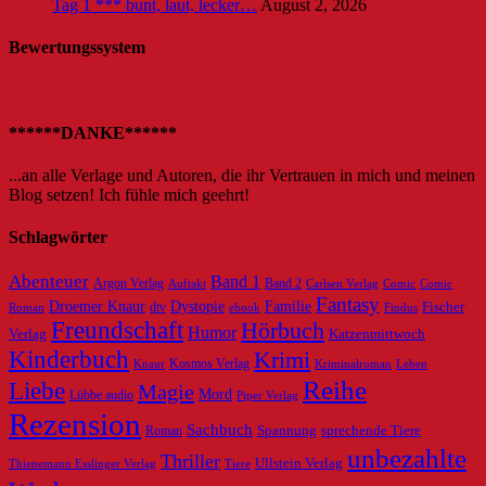
Tag 1 *** bunt, laut, lecker…
August 2, 2026
Bewertungssystem
******DANKE******
...an alle Verlage und Autoren, die ihr Vertrauen in mich und meinen
Blog setzen! Ich fühle mich geehrt!
Schlagwörter
Abenteuer
Band 1
Argon Verlag
Auftakt
Band 2
Carlsen Verlag
Comic
Comic
Fantasy
Dystopie
Familie
Droemer Knaur
Fischer
dtv
ebook
Roman
Findus
Freundschaft
Hörbuch
Humor
Verlag
Katzenmittwoch
Kinderbuch
Krimi
Knaur
Kosmos Verlag
Kriminalroman
Leben
Reihe
Liebe
Magie
Mord
Lübbe audio
Piper Verlag
Rezension
Sachbuch
Roman
Spannung
sprechende Tiere
unbezahlte
Thriller
Ullstein Verlag
Tiere
Thienemann Esslinger Verlag