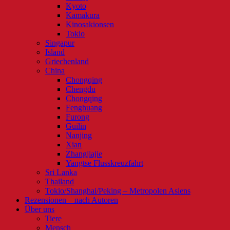
Kyoto
Kamakura
Kinosakionsen
Tokio
Singapur
Island
Griechenland
China
Chongqing
Chengdu
Chongqing
Fenghuang
Furong
Guilin
Nanjing
Xian
Zhangjiajie
Yangtse Flusskreuzfahrt
Sri Lanka
Thailand
Tokio/Shanghai/Peking – Metropolen Asiens
Rezensionen – nach Autoren
Über uns
Tiere
Mensch