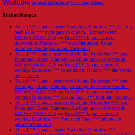
Werbung
unbezahlteWerbung
Vorstellung
Zukunft
Rückmeldungen
[Reise] *** Japan – unsere 3 wöchige Rundreise *** Ausflug
nach Kobe *** nicht ganz so einfach... Lohnenswert? -
BOOKS AND CATS
zu
[Reise] *** Japan – unsere
dreiwöchige Rundreise *** erste Planungen, Route,
Stationen, Ausflüge und viel Vorfreude!
[Reise] *** Japan - unsere dreiwöchige Rundreise *** erste
Planungen, Route, Stationen, Ausflüge und viel Vorfreude! -
BOOKS AND CATS
zu
[Reise] *** Japan – unsere 3
wöchige Rundreise *** Aufenthalt in Hakone *** das Wetter
muss passen!
[Reise] *** Japan - unsere dreiwöchige Rundreise *** erste
Planungen, Route, Stationen, Ausflüge und viel Vorfreude! -
BOOKS AND CATS
zu
[Reise] *** Japan – unsere 3
wöchige Rundreise *** Osaka: Tag 1 *** bunt, laut, lecker…
[Reise] *** Japan - unsere dreiwöchige Rundreise *** erste
Planungen, Route, Stationen, Ausflüge und viel Vorfreude! -
BOOKS AND CATS
zu
[Reise] *** Japan – unsere 3
wöchige Rundreise *** Tour nach Nara *** möchte ich
gerne nochmal hin!
[Reise] *** Japan – unsere 3 wöchige Rundreise ***