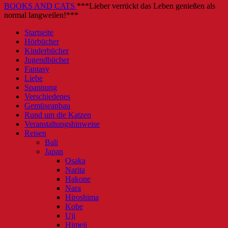
BOOKS AND CATS
***Lieber verrückt das Leben genießen als
normal langweilen!***
Startseite
Hörbücher
Kinderbücher
Jugendbücher
Fantasy
Liebe
Spannung
Verschiedenes
Gemüseanbau
Rund um die Katzen
Veranstaltungshinweise
Reisen
Bali
Japan
Osaka
Narita
Hakone
Nara
Hiroshima
Kobe
Uji
Himeji