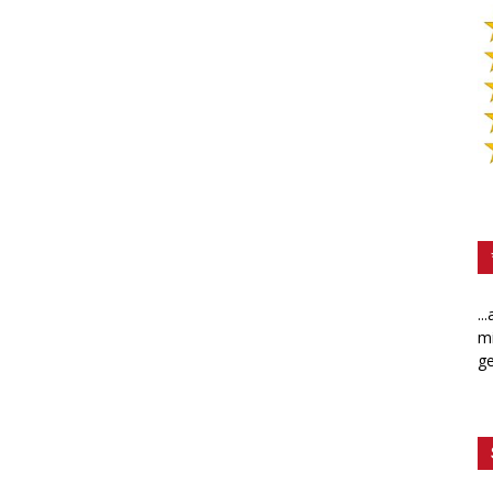
..
mi
ge