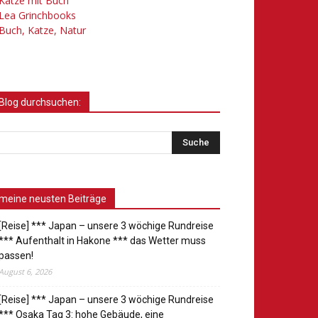
Katze mit Buch
Lea Grinchbooks
Buch, Katze, Natur
Blog durchsuchen:
meine neusten Beiträge
[Reise] *** Japan – unsere 3 wöchige Rundreise
*** Aufenthalt in Hakone *** das Wetter muss
passen!
August 6, 2026
[Reise] *** Japan – unsere 3 wöchige Rundreise
*** Osaka Tag 3: hohe Gebäude, eine