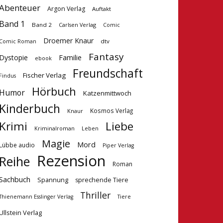
Abenteuer
Argon Verlag
Auftakt
Band 1
Band 2
Carlsen Verlag
Comic
Droemer Knaur
dtv
Comic Roman
Fantasy
Dystopie
Familie
ebook
Freundschaft
Fischer Verlag
Findus
Hörbuch
Humor
Katzenmittwoch
Kinderbuch
Kosmos Verlag
Knaur
Krimi
Liebe
Kriminalroman
Leben
Magie
Mord
Lübbe audio
Piper Verlag
Rezension
Reihe
Roman
Sachbuch
Spannung
sprechende Tiere
Thriller
Tiere
Thienemann Esslinger Verlag
Ullstein Verlag