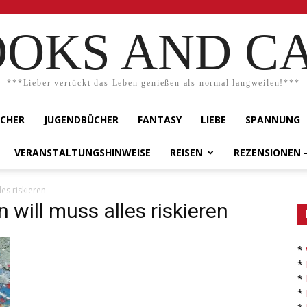
OKS AND C
***Lieber verrückt das Leben genießen als normal langweilen!***
ÜCHER
JUGENDBÜCHER
FANTASY
LIEBE
SPANNUNG
VERANSTALTUNGSHINWEISE
REISEN
REZENSIONEN 
les riskieren
 will muss alles riskieren
*
*
*
*