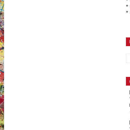
*
*
*