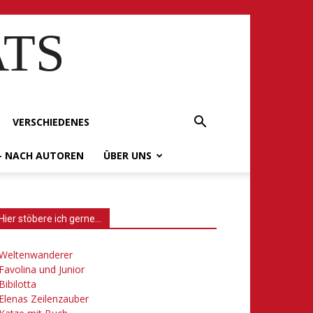
ATS
VERSCHIEDENES
– NACH AUTOREN
ÜBER UNS
Hier stöbere ich gerne…
Weltenwanderer
Favolina und Junior
Bibilotta
Elenas Zeilenzauber