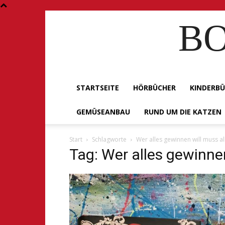
BO
STARTSEITE
HÖRBÜCHER
KINDERB
GEMÜSEANBAU
RUND UM DIE KATZEN
Start
Schlagworte
Wer alles gewinnen will muss al
Tag: Wer alles gewinnen