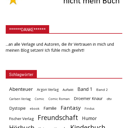
******DANKE******
...an alle Verlage und Autoren, die ihr Vertrauen in mich und
meinen Blog setzen! Ich fühle mich geehrt!
Schlagwörter
Abenteuer
Band 1
Argon Verlag
Auftakt
Band 2
Droemer Knaur
Carlsen Verlag
dtv
Comic
Comic Roman
Fantasy
Dystopie
Familie
ebook
Findus
Freundschaft
Humor
Fischer Verlag
Kinderbuch
Hörbuch