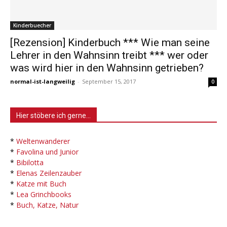
Kinderbuecher
[Rezension] Kinderbuch *** Wie man seine
Lehrer in den Wahnsinn treibt *** wer oder
was wird hier in den Wahnsinn getrieben?
normal-ist-langweilig
-
September 15, 2017
0
Hier stöbere ich gerne…
*
Weltenwanderer
*
Favolina und Junior
*
Bibilotta
*
Elenas Zeilenzauber
*
Katze mit Buch
*
Lea Grinchbooks
*
Buch, Katze, Natur