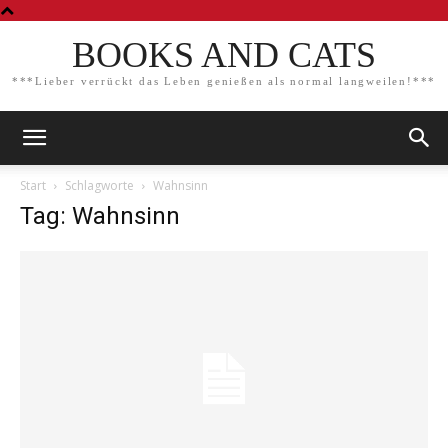
BOOKS AND CATS
***Lieber verrückt das Leben genießen als normal langweilen!***
Start
Schlagworte
Wahnsinn
Tag: Wahnsinn