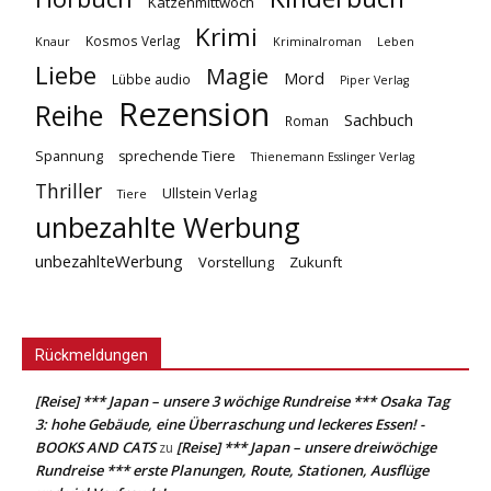
Katzenmittwoch
Krimi
Kosmos Verlag
Knaur
Kriminalroman
Leben
Liebe
Magie
Mord
Lübbe audio
Piper Verlag
Rezension
Reihe
Sachbuch
Roman
Spannung
sprechende Tiere
Thienemann Esslinger Verlag
Thriller
Ullstein Verlag
Tiere
unbezahlte Werbung
unbezahlteWerbung
Vorstellung
Zukunft
Rückmeldungen
[Reise] *** Japan – unsere 3 wöchige Rundreise *** Osaka Tag
3: hohe Gebäude, eine Überraschung und leckeres Essen! -
BOOKS AND CATS
[Reise] *** Japan – unsere dreiwöchige
zu
Rundreise *** erste Planungen, Route, Stationen, Ausflüge