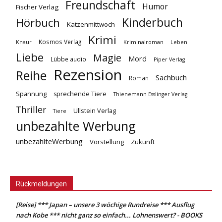
Freundschaft
Humor
Fischer Verlag
Kinderbuch
Hörbuch
Katzenmittwoch
Krimi
Kosmos Verlag
Knaur
Kriminalroman
Leben
Liebe
Magie
Mord
Lübbe audio
Piper Verlag
Rezension
Reihe
Sachbuch
Roman
Spannung
sprechende Tiere
Thienemann Esslinger Verlag
Thriller
Ullstein Verlag
Tiere
unbezahlte Werbung
unbezahlteWerbung
Vorstellung
Zukunft
Rückmeldungen
[Reise] *** Japan – unsere 3 wöchige Rundreise *** Ausflug
nach Kobe *** nicht ganz so einfach... Lohnenswert? - BOOKS