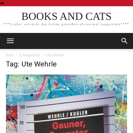
BOOKS AND CATS
***Lieber verrückt das Leben genießen als normal langweilen!***
Start
Schlagworte
Ute Wehrle
Tag: Ute Wehrle