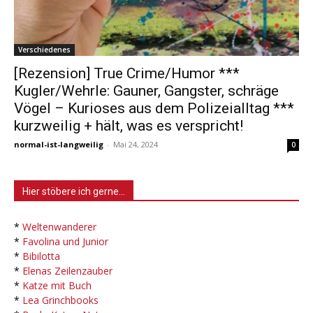
Verschiedenes
[Rezension] True Crime/Humor ***
Kugler/Wehrle: Gauner, Gangster, schräge
Vögel – Kurioses aus dem Polizeialltag ***
kurzweilig + hält, was es verspricht!
normal-ist-langweilig
-
Mai 24, 2024
0
Hier stöbere ich gerne…
*
Weltenwanderer
*
Favolina und Junior
*
Bibilotta
*
Elenas Zeilenzauber
*
Katze mit Buch
*
Lea Grinchbooks