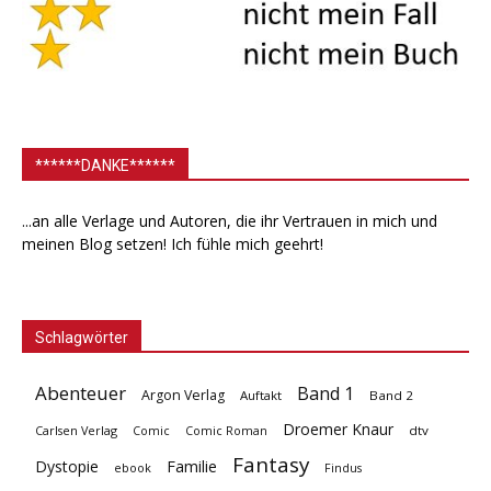
******DANKE******
...an alle Verlage und Autoren, die ihr Vertrauen in mich und
meinen Blog setzen! Ich fühle mich geehrt!
Schlagwörter
Abenteuer
Band 1
Argon Verlag
Auftakt
Band 2
Droemer Knaur
Carlsen Verlag
dtv
Comic
Comic Roman
Fantasy
Dystopie
Familie
ebook
Findus