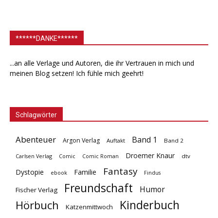
******DANKE******
...an alle Verlage und Autoren, die ihr Vertrauen in mich und
meinen Blog setzen! Ich fühle mich geehrt!
Schlagwörter
Abenteuer
Band 1
Argon Verlag
Auftakt
Band 2
Droemer Knaur
Carlsen Verlag
dtv
Comic
Comic Roman
Fantasy
Dystopie
Familie
ebook
Findus
Freundschaft
Humor
Fischer Verlag
Kinderbuch
Hörbuch
Katzenmittwoch