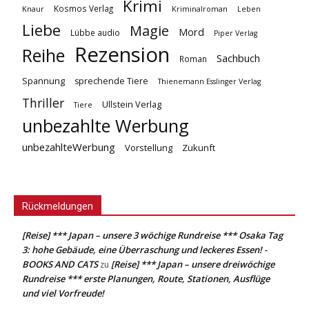
Krimi
Kosmos Verlag
Knaur
Kriminalroman
Leben
Liebe
Magie
Mord
Lübbe audio
Piper Verlag
Rezension
Reihe
Sachbuch
Roman
Spannung
sprechende Tiere
Thienemann Esslinger Verlag
Thriller
Ullstein Verlag
Tiere
unbezahlte Werbung
unbezahlteWerbung
Vorstellung
Zukunft
Rückmeldungen
[Reise] *** Japan – unsere 3 wöchige Rundreise *** Osaka Tag
3: hohe Gebäude, eine Überraschung und leckeres Essen! -
BOOKS AND CATS
[Reise] *** Japan – unsere dreiwöchige
zu
Rundreise *** erste Planungen, Route, Stationen, Ausflüge
und viel Vorfreude!