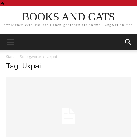
BOOKS AND CATS
***Lieber verrückt das Leben genießen als normal langweilen!***
Start
Schlagworte
Ukpai
Tag: Ukpai