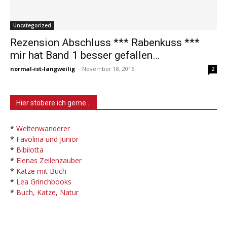
Uncategorized
Rezension Abschluss *** Rabenkuss ***
mir hat Band 1 besser gefallen…
normal-ist-langweilig
-
November 18, 2016
2
Hier stöbere ich gerne…
*
Weltenwanderer
*
Favolina und Junior
*
Bibilotta
*
Elenas Zeilenzauber
*
Katze mit Buch
*
Lea Grinchbooks
*
Buch, Katze, Natur