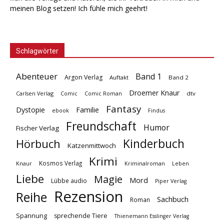
meinen Blog setzen! Ich fühle mich geehrt!
Schlagwörter
Abenteuer
Band 1
Argon Verlag
Auftakt
Band 2
Droemer Knaur
Carlsen Verlag
dtv
Comic
Comic Roman
Fantasy
Dystopie
Familie
ebook
Findus
Freundschaft
Humor
Fischer Verlag
Kinderbuch
Hörbuch
Katzenmittwoch
Krimi
Kosmos Verlag
Knaur
Kriminalroman
Leben
Liebe
Magie
Mord
Lübbe audio
Piper Verlag
Rezension
Reihe
Sachbuch
Roman
Spannung
sprechende Tiere
Thienemann Esslinger Verlag