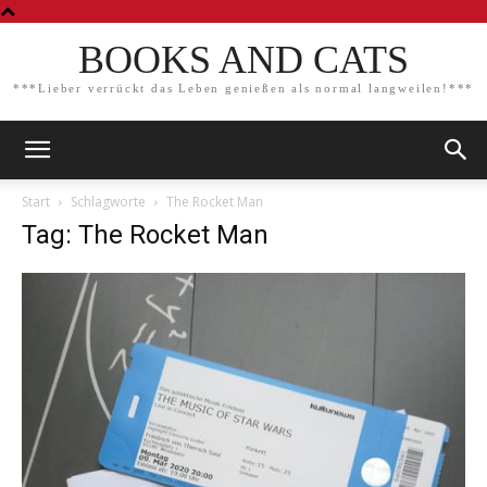
BOOKS AND CATS
***Lieber verrückt das Leben genießen als normal langweilen!***
Start
Schlagworte
The Rocket Man
Tag: The Rocket Man