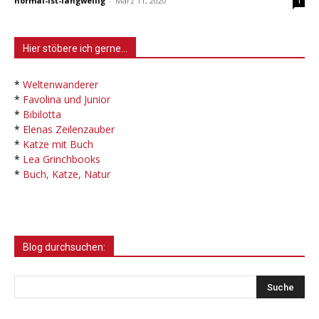
normal-ist-langweilig
-
März 11, 2020
1
Hier stöbere ich gerne…
*
Weltenwanderer
*
Favolina und Junior
*
Bibilotta
*
Elenas Zeilenzauber
*
Katze mit Buch
*
Lea Grinchbooks
*
Buch, Katze, Natur
Blog durchsuchen: